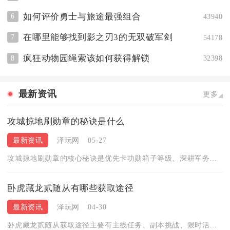
如何评价勇士与旅途最强组合
6
43940
在哪里能够找到影之刃3的无双破军剑
7
54178
疯狂动物园绳索该如何获得解锁
8
32398
最新资讯
更多
攻城掠地刷勋章的秘诀是什么
最新资讯
泽玩网
05-27
攻城掠地刷勋章的核心秘诀是优先卡功勋箱子等级、深耕军务与国战...
卧虎藏龙贰随从有哪些获取途径
最新资讯
泽玩网
04-30
卧虎藏龙贰随从获取途径主要有主线任务、副本挑战、限时活动、充...