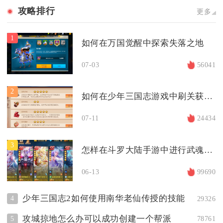
攻略排行
更多
1
如何在万国觉醒中探索失落之地
07-03
56041
2
如何在少年三国志游戏中刷关获取更多资源
07-11
24434
3
怎样在斗罗大陆手游中进行武魂合体
06-13
99690
少年三国志2如何使用南华老仙传授的技能
4
29326
攻城掠地怎么办可以成功创建一个帮派
5
78761