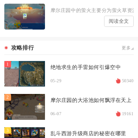
摩尔庄园中的萤火主要分为萤火草资源与
阅读全文
攻略排行
更多
1
绝地求生的手雷如何引爆空中
05-29
50340
2
摩尔庄园的大浴池如何飘浮在天上
06-07
19161
3
乱斗西游升级商店的秘密在哪里