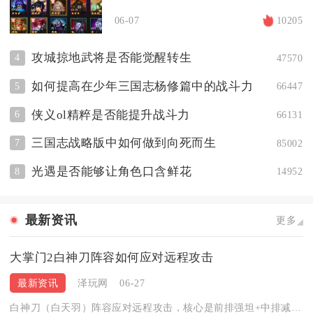
06-07
10205
攻城掠地武将是否能觉醒转生
4
47570
如何提高在少年三国志杨修篇中的战斗力
5
66447
侠义ol精粹是否能提升战斗力
6
66131
三国志战略版中如何做到向死而生
7
85002
光遇是否能够让角色口含鲜花
8
14952
最新资讯
更多
大掌门2白神刀阵容如何应对远程攻击
最新资讯
泽玩网
06-27
白神刀（白天羽）阵容应对远程攻击，核心是前排强坦+中排减益+...