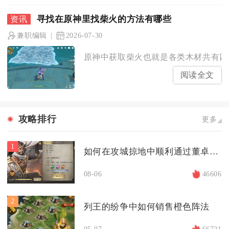
寻找在原神里找柴火的方法有哪些
兼职编辑
2026-07-30
原神中获取柴火也就是各类木材共有四种
阅读全文
攻略排行
更多
1
如何在攻城掠地中顺利通过董卓副本
08-06
46606
2
列王的纷争中如何销售橙色阵法
05-07
66721