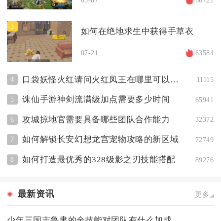
3
如何在绝地求生中获得手草衣
07-21
63584
口袋妖怪火红请问火红凤王在哪里可以捕捉到
4
11115
诛仙手游神剑流满级加点需要多少时间
5
65941
攻城掠地官需要具备哪些团队合作能力
6
32372
如何解锁长安幻想龙宫宠物攻略的新区域
7
72749
如何打造最优秀的328级影之刃技能搭配
8
89276
最新资讯
更多
少年三国志鲁肃的金技能对团队有什么加成