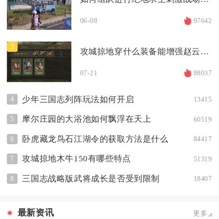
06-08
97642
3
攻城掠地穿什么装备能增强赵云的攻击力
07-21
88037
少年三国志列阵玩法如何开启
4
13415
摩尔庄园的大浴池如何飘浮在天上
5
60519
卧虎藏龙鸟石江湖令的获取方法是什么
6
84417
攻城掠地木牛150有哪些特点
7
51319
三国志战略版武将成长是否受到限制
8
18407
最新资讯
更多