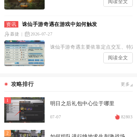
阅读全文
诛仙手游奇遇在游戏中如何触发
聂捷
2026-07-27
诛仙手游奇遇主要依靠定点交互、特定动
阅读全文
攻略排行
更多
1
明日之后礼包中心位于哪里
07-07
82803
2
如何组队进行绝地求生刺激战场刀模式