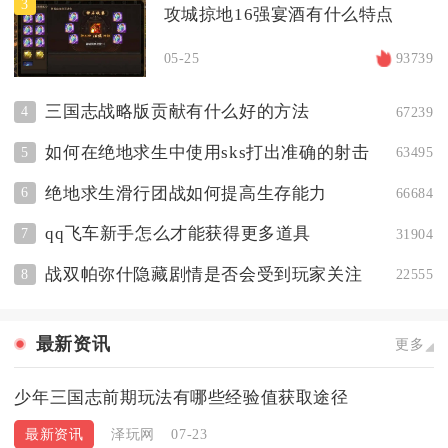
3
攻城掠地16强宴酒有什么特点
05-25
93739
三国志战略版贡献有什么好的方法
4
67239
如何在绝地求生中使用sks打出准确的射击
5
63495
绝地求生滑行团战如何提高生存能力
6
66684
qq飞车新手怎么才能获得更多道具
7
31904
战双帕弥什隐藏剧情是否会受到玩家关注
8
22555
最新资讯
更多
少年三国志前期玩法有哪些经验值获取途径
最新资讯
泽玩网
07-23