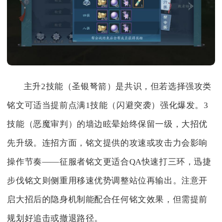
主升2技能（圣银弩箭）是共识，但若选择强攻类
铭文可适当提前点满1技能（闪避突袭）强化爆发。3
技能（恶魔审判）的墙边眩晕始终保留一级，大招优
先升级。连招方面，铭文提供的攻速或攻击力会影响
操作节奏——征服者铭文更适合QA快速打三环，迅捷
步伐铭文则侧重用移速优势调整站位再输出。注意开
启大招后的隐身机制能配合任何铭文效果，但需提前
规划好追击或撤退路径。