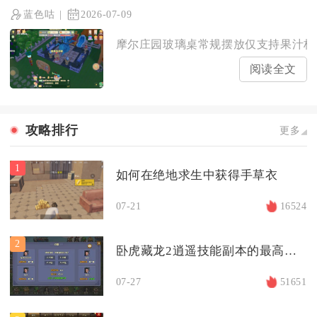
蓝色咕
2026-07-09
摩尔庄园玻璃桌常规摆放仅支持果汁杯、
阅读全文
攻略排行
更多
1
如何在绝地求生中获得手草衣
07-21
16524
2
卧虎藏龙2逍遥技能副本的最高难度有多高
07-27
51651