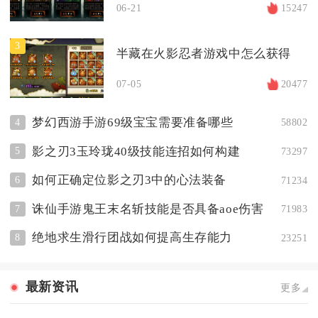
06-21
15247
3
半藏在火影忍者游戏中怎么获得
07-05
20477
梦幻西游手游69级宝宝需要准备哪些
4
58802
影之刃3玉玲珑40级技能连招如何构建
5
73297
如何正确定位影之刃3中的心法装备
6
71234
诛仙手游鬼王末名斩技能是否具备aoe伤害
7
71983
绝地求生滑行团战如何提高生存能力
8
23251
最新资讯
更多