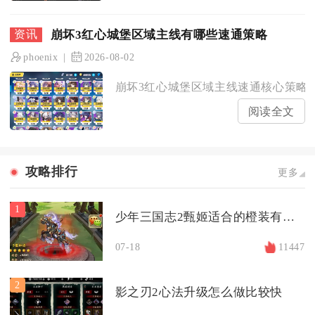
崩坏3红心城堡区域主线有哪些速通策略
phoenix
2026-08-02
崩坏3红心城堡区域主线速通核心策略为
阅读全文
攻略排行
更多
1
少年三国志2甄姬适合的橙装有哪些
07-18
11447
2
影之刃2心法升级怎么做比较快