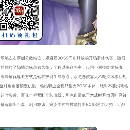
场地左右两侧分散站位，规避双BOSS同步释放的开场群体伤害，随后
的怪物拉至场地边缘单独风筝，全程以保命为主，仅用小额技能维持仇
水浪墙最优规避方式是站在技能生成原点，水龙卷依靠太乙靴持续移动规
至对角角落锁定仇恨，输出职业全程只集火BOSS本体，绝对不要消耗输
足超时失败。百花全程紧盯全队血线，坦克血量低于六成时释放贝叶灵符
最远输出距离，利用减速、瘫痪类控制技能打断BOSS蓄力大招，近战