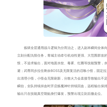
炼狱全层通用战斗逻辑为分而治之，进入副本瞬间全体向
立刻分配仇恨任务，青城主动牵引机动性更强、大范围群攻
恨，不追求输出，面对地面水纹、毒雾、红圈等技能预警，
避；武尊同步拉住剩余BOSS及无限复活的召唤小怪，固定拉
出清理小怪，小怪会无限刷新，分散火力会直接导致输出不
瞬抬，全队持续掉血时开启炼魔神针持续回血，远程输出保持
输出只在技能真空期贴身打爆发，预警出现立刻后撤走位。