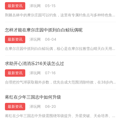
最新资讯
泽玩网
05-15
荆棘丛林中的摩尔庄园可以钓鱼，这里有专属钓鱼点与多种特色鱼种...
怎样才能在摩尔庄园中抓到白白鲸玩偶呢
最新资讯
泽玩网
06-04
在摩尔庄园中抓到白白鲸玩偶，核心是在摩尔拉雅雪山晴天白天用中...
求助开心消消乐216关该怎么过
最新资讯
泽玩网
07-16
合理把控气球获取额外步数，优先合成大范围消除特效，在38步内...
蒋红在少年三国志中如何升级
最新资讯
泽玩网
06-20
蒋红在少年三国志中升级需围绕等级提升、升星突破、天命培养、资...