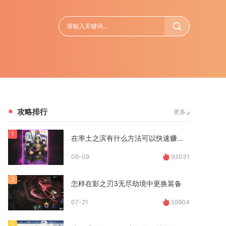
攻略排行
更多
1
在率土之滨有什么方法可以快速赚取金币
06-09
93031
2
怎样在影之刃3无尽劫境中更换装备
07-21
59904
3