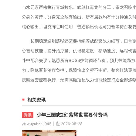
与水元素严格执行青城拉水、武尊扛毒龙的分工，毒龙召唤
分身的黄萧，分身完全放弃输出。所有层数均有十分钟通关
核心输出、坦克阵亡时使用，普通输出倒地可短暂等待百花
长期稳定速刷炼狱还需要持续养成配套战力细节，日常
心被动技能，提升治疗量、仇恨稳定度、移动速度、远程伤
斗中配合失误；熟悉所有BOSS技能循环节奏，预判技能释
力，降低百花治疗负担，保障输出全程不中断。整套打法覆
按照这套流程执行，无需高额顶配战力也能稳定打通全部炼
相关资讯
少年三国志2幻紫耀世需要付费吗
wuyuhzhu945
2026-05-28