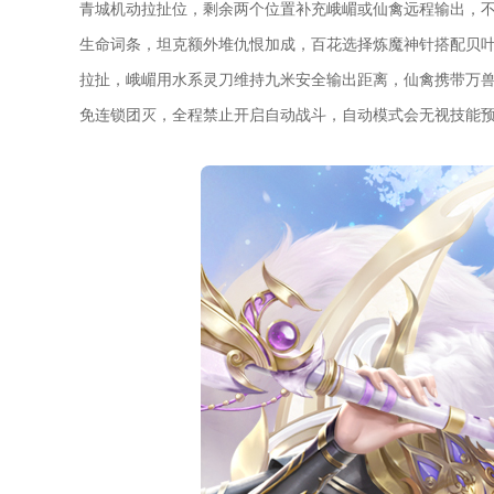
青城机动拉扯位，剩余两个位置补充峨嵋或仙禽远程输出，
生命词条，坦克额外堆仇恨加成，百花选择炼魔神针搭配贝
拉扯，峨嵋用水系灵刀维持九米安全输出距离，仙禽携带万
免连锁团灭，全程禁止开启自动战斗，自动模式会无视技能