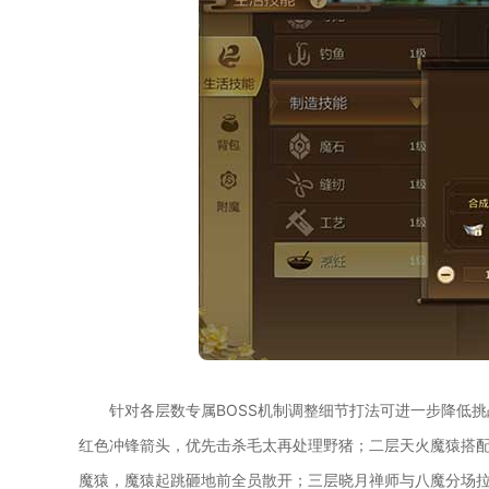
针对各层数专属BOSS机制调整细节打法可进一步降低
红色冲锋箭头，优先击杀毛太再处理野猪；二层天火魔猿搭
魔猿，魔猿起跳砸地前全员散开；三层晓月禅师与八魔分场