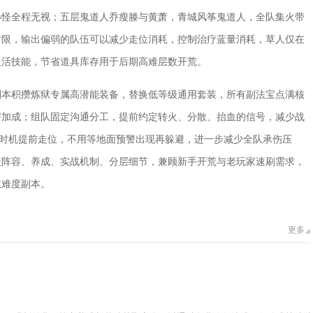
小怪全程无视；五层鬼道人乔瘦滕与黄萧，青城风筝鬼道人，全队集火带
时限，输出偏弱的队伍可以减少走位消耗，控制治疗蓝量消耗，草人仅在
复活技能，节省道具库存用于后期高难层数开荒。
副本积攒炼狱专属高潜能装备，替换低等级通用套装，所有副法宝点满核
害加成；组队固定沟通分工，提前约定转火、分散、抬血的信号，减少战
放时机提前走位，不用等地面预警出现再躲避，进一步减少全队承伤压
盖阵容、养成、实战机制、分层细节，兼顾新手开荒与老玩家速刷需求，
狱难度副本。
更多