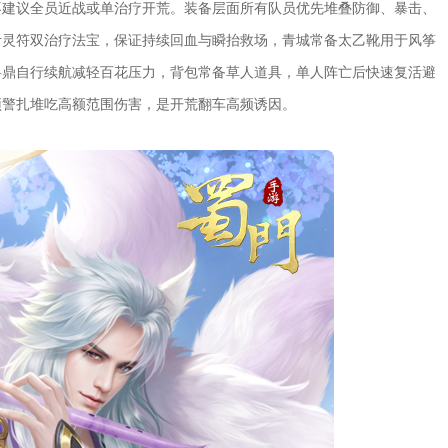
不建议全员近战或单治疗开荒。装备层面所有队员优先堆叠防御、暴击、
叶灵符双治疗法宝，保证持续回血与瞬抬救场，青城常备太乙靴用于风筝
兽鼎自行续航减轻百花压力，背包常备草人道具，单人阵亡后快速复活避
预警扎堆吃高额范围伤害，是开荒翻车高频诱因。