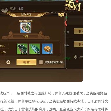
挑战压力，一层面对毛太与血腥野猪，武尊死死拉住毛太，全员躲避野猪
配绿袍老祖，武尊单拉绿袍老祖，全员规避地面持续毒池，击杀后再转火
拉扯，优先击杀雷电技能的晓月，远离八魔金色业火大阵；四层毒龙神将