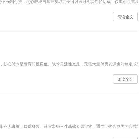
身不强制付费，核心养成与基础获取完全可以通过免费途径达成，仅追求快速成型
阅读全文
，核心优点是发育门槛更低、战术灵活性充足，无需大量付费资源也能稳定成型，
阅读全文
集齐天狮枪、玲珑狮袋、踏雪蛮狮三件基础专属宝物，通过宝物合成界面合成终