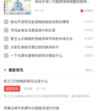
诛仙手游二代狐狸宠物觉醒技能有哪些可以玩
07-19
88660
诛仙手游双回血宠物技能的优势在哪里
4
70472
寻找金海在光遇游戏中的位置
5
42505
要怎么才能顺利突破原神竿田村井底石头
6
47957
火影忍者能否通过组织购买碎片
7
15466
一下光遇长腿裤的获得步骤是什么
8
28352
最新资讯
更多
影之刃3劫镜的新玩法是什么
最新资讯
泽玩网
07-04
影之刃3劫镜核心新玩法为分层随机地牢爬塔挑战，融合随机祝福增...
荆棘丛林中的摩尔庄园能否进行钓鱼