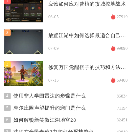
1
应该如何应对曹植的攻城掠地战术
06-05
27919
2
放置江湖中如何选择最适合自己的门派
07-09
99090
3
修复万国觉醒棋子的技巧和方法有哪些
07-15
69400
使用非人学园雷达的步骤是什么
4
86834
摩尔庄园声望提升的窍门是什么
5
71194
如何解锁新笑傲江湖地宫28
6
32451
法师在全民奇迹3中如何分配技能点
7
40840