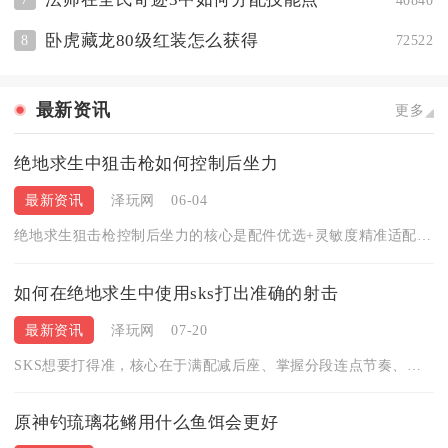
卧虎藏龙80级红装怎么获得
8
72522
最新资讯
更多
绝地求生中狙击枪如何控制后坐力
最新资讯
泽玩网
06-04
绝地求生狙击枪控制后坐力的核心是配件优选+灵敏度精准适配+屏...
如何在绝地求生中使用sks打出准确的射击
最新资讯
泽玩网
07-20
SKS想要打得准，核心在于满配减后座、掌握分段连点节奏、控制...
原神钓琉璃花鳉用什么鱼饵会更好