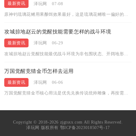
最新资讯
泽玩网
07-08
原神钓琉璃花鳉用果酿饵效果最好，这是琉璃花鳉唯一偏好的鱼饵，...
攻城掠地赵云的觉醒技能需要怎样的战斗环境
最新资讯
泽玩网
06-29
攻城掠地赵云觉醒技能最优战斗环境为非包围状态、开阔地形、前排...
万国觉醒竞猜金币怎样去运用
最新资讯
泽玩网
06-06
万国觉醒竞猜金币核心用法是优先兑换传说统帅雕像，再按需兑换加...
Copyright © 2018-2026 zjgtsxx.com All Rights Reserved.
泽玩网 版权所有
鄂ICP备2023018507号-17