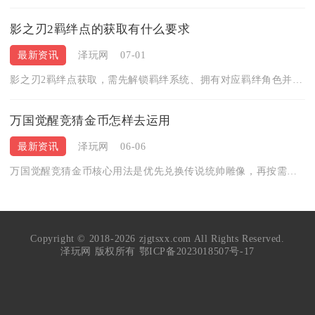
影之刃2羁绊点的获取有什么要求
最新资讯
泽玩网
07-01
影之刃2羁绊点获取，需先解锁羁绊系统、拥有对应羁绊角色并达标...
万国觉醒竞猜金币怎样去运用
最新资讯
泽玩网
06-06
万国觉醒竞猜金币核心用法是优先兑换传说统帅雕像，再按需兑换加...
Copyright © 2018-2026 zjgtsxx.com All Rights Reserved.
泽玩网 版权所有
鄂ICP备2023018507号-17