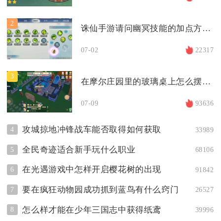
2
诛仙手游请问幽冥技能的加点方法是什么
07-02
22317
3
在摩尔庄园里的玻璃桌上怎么摆放东西
07-09
93636
攻城掠地冲锋战车能否取得如何获取
4
33989
全民奇迹适合新手玩什么职业
5
68106
在光遇游戏中怎样开启樱花树的出现
6
91842
要在疯狂动物园成功抓到蓝鸟有什么窍门
7
26527
怎么样才能在少年三国志中获得纸鸢
8
39996