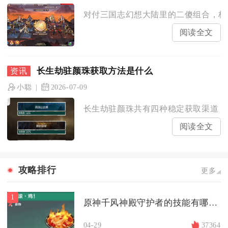
对付三国志幻想大陆里的二傻组合，核心
阅读全文
长生劫驻颜珠获取方法是什么
小聪
2026-07-09
长生劫驻颜珠共有四种稳定获取渠道，分
阅读全文
攻略排行
更多
1
原神千风神殿守护者的技能有哪些该如何应对
04-29
37364