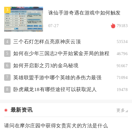
3
诛仙手游奇遇在游戏中如何触发
07-27
79183
三个石灯怎样点亮原神庆云顶
4
53534
如何在少年三国志2中开始紫金开局的旅程
5
46796
如何开启影之刃3的金乌秘境
6
91667
英雄联盟手游中哪个英雄的杀伤力最强
7
71094
卧虎藏龙18有哪些途径可以获取泥人
8
19478
最新资讯
更多
请问在摩尔庄园中获得女贵宾犬的方法是什么