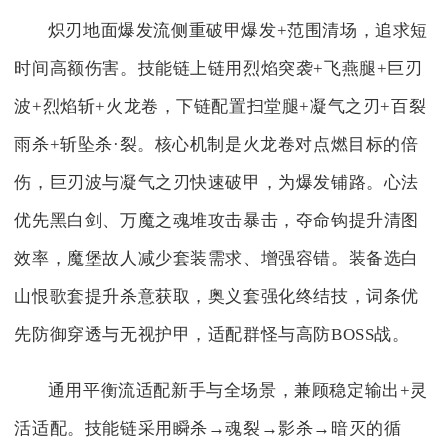
炽刃地面爆发流侧重破甲爆发+范围清场，追求短
时间高额伤害。技能链上链用烈焰突袭+飞燕腿+巨刃
波+烈焰斩+火龙卷，下链配置扫堂腿+凝气之刃+百裂
雨杀+斩坠杀·裂。核心机制是火龙卷对点燃目标的倍
伤，巨刃波与凝气之刃快速破甲，为爆发铺路。心法
优先黑白剑、万魔之魂堆攻击暴击，夺命钩提升清图
效率，魔堡故人减少套装需求、增强容错。装备选白
山恨歌套提升杀意获取，奥义套强化终结技，词条优
先防御穿透与无视护甲，适配群怪与高防BOSS战。
通用平衡流适配新手与全场景，兼顾稳定输出+灵
活适配。技能链采用瞬杀→魂裂→影杀→暗灭的循