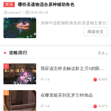
哪些圣遗物适合原神辅助角色
yueyue2
2026-06-18
原神中适配辅助角色的圣遗物主要分为功
阅读全文
攻略排行
更多
1
我应该怎样去触达影之刃3的陨坑背后
07-14
85609
2
在哪里能买到瓦罗兰特饰品
07-14
91879