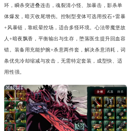
环，瞬杀突进叠连击，魂裂清小怪、加暴击，影杀单
体爆发，暗灭收尾增伤。控制型变体可选用投石+雷暴
+风暴链，靠眩晕控场，适合多怪环境。心法带魔堡故
人+暗夜飘香，平衡输出与生存，堕落医生提升回血容
错。装备用充能护腕+杀意两件套，解决杀意消耗，词
条优先冷却缩减与攻击，无需特定套装，成型快、适
用性强。