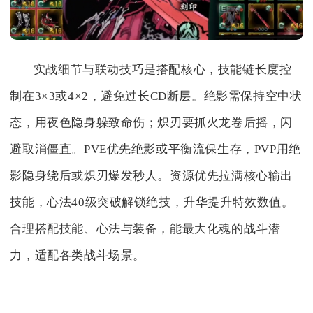
实战细节与联动技巧是搭配核心，技能链长度控
制在3×3或4×2，避免过长CD断层。绝影需保持空中状
态，用夜色隐身躲致命伤；炽刃要抓火龙卷后摇，闪
避取消僵直。PVE优先绝影或平衡流保生存，PVP用绝
影隐身绕后或炽刃爆发秒人。资源优先拉满核心输出
技能，心法40级突破解锁绝技，升华提升特效数值。
合理搭配技能、心法与装备，能最大化魂的战斗潜
力，适配各类战斗场景。