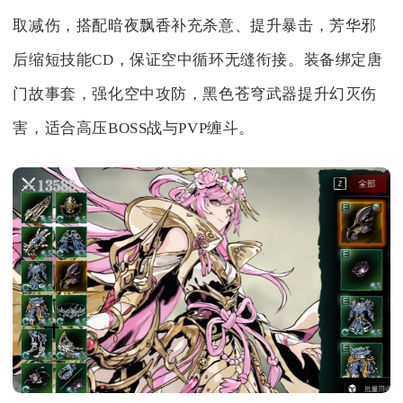
取减伤，搭配暗夜飘香补充杀意、提升暴击，芳华邪
后缩短技能CD，保证空中循环无缝衔接。装备绑定唐
门故事套，强化空中攻防，黑色苍穹武器提升幻灭伤
害，适合高压BOSS战与PVP缠斗。