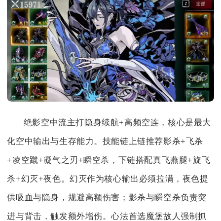
绝影空中流主打隐身续航+高频空连，核心是最大
化空中输出与生存能力。技能链上链推荐影杀+飞杀
+凌空蹴+凝气之刃+瞬空杀，下链搭配真飞燕腿+旋飞
杀+幻灭+夜色。幻灭作为核心输出必须拉满，夜色提
供吸血与隐身，规避高额伤害；影杀与瞬空杀负责突
进与背击，触发额外增伤。心法首选魔堡故人强制抓