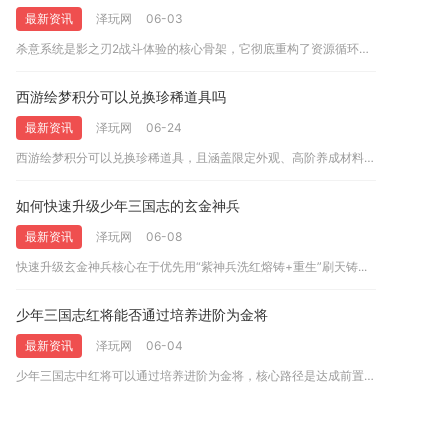
最新资讯
泽玩网
06-03
杀意系统是影之刃2战斗体验的核心骨架，它彻底重构了资源循环、...
西游绘梦积分可以兑换珍稀道具吗
最新资讯
泽玩网
06-24
西游绘梦积分可以兑换珍稀道具，且涵盖限定外观、高阶养成材料与...
如何快速升级少年三国志的玄金神兵
最新资讯
泽玩网
06-08
快速升级玄金神兵核心在于优先用“紫神兵洗红熔铸+重生”刷天铸...
少年三国志红将能否通过培养进阶为金将
最新资讯
泽玩网
06-04
少年三国志中红将可以通过培养进阶为金将，核心路径是达成前置条...