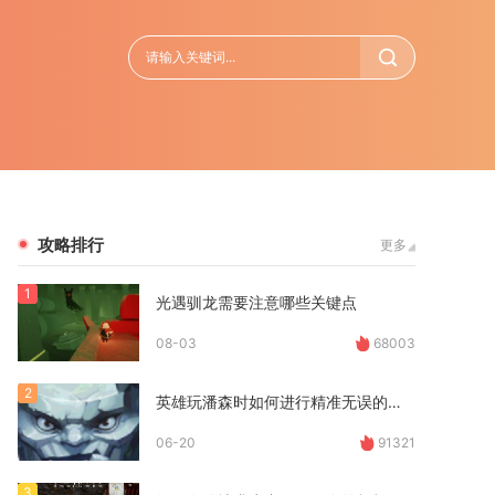
攻略排行
更多
1
光遇驯龙需要注意哪些关键点
08-03
68003
2
英雄玩潘森时如何进行精准无误的连招
06-20
91321
3