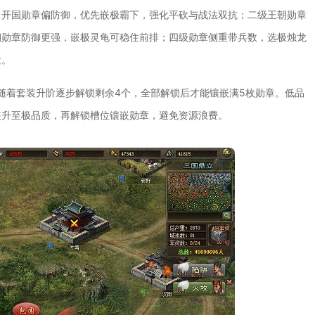
。开国勋章偏防御，优先嵌极霸下，强化平砍与战法双抗；二级王朝勋章
朝勋章防御更强，嵌极灵龟可稳住前排；四级勋章侧重带兵数，选极烛龙
发。
随着套装升阶逐步解锁剩余4个，全部解锁后才能镶嵌满5枚勋章。低品
装升至极品质，再解锁槽位镶嵌勋章，避免资源浪费。