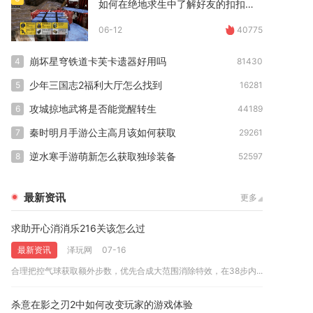
如何在绝地求生中了解好友的扣扣号码
06-12
40775
崩坏星穹铁道卡芙卡遗器好用吗
4
81430
少年三国志2福利大厅怎么找到
5
16281
攻城掠地武将是否能觉醒转生
6
44189
秦时明月手游公主高月该如何获取
7
29261
逆水寒手游萌新怎么获取独珍装备
8
52597
最新资讯
更多
求助开心消消乐216关该怎么过
最新资讯
泽玩网
07-16
合理把控气球获取额外步数，优先合成大范围消除特效，在38步内...
杀意在影之刃2中如何改变玩家的游戏体验