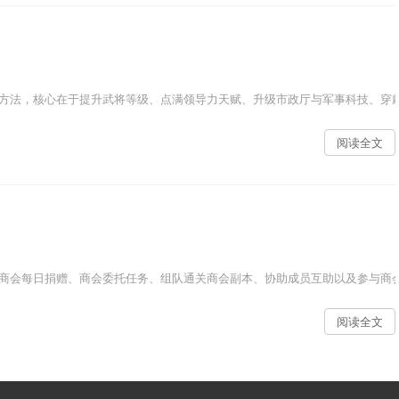
方法，核心在于提升武将等级、点满领导力天赋、升级市政厅与军事科技、穿戴
阅读全文
商会每日捐赠、商会委托任务、组队通关商会副本、协助成员互助以及参与商会
阅读全文