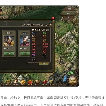
灵龟、极烛龙、极凤凰这五套，每套固定对应1个勋章槽，无法跨套装通
备面板右侧会显示勋章槽位，点击空位选择背包内勋章即可镶嵌，替换旧