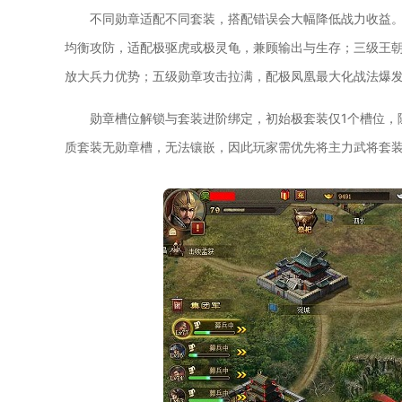
不同勋章适配不同套装，搭配错误会大幅降低战力收益
均衡攻防，适配极驱虎或极灵龟，兼顾输出与生存；三级王
放大兵力优势；五级勋章攻击拉满，配极凤凰最大化战法爆
勋章槽位解锁与套装进阶绑定，初始极套装仅1个槽位，
质套装无勋章槽，无法镶嵌，因此玩家需优先将主力武将套