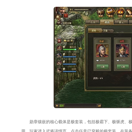
勋章镶嵌的核心载体是极套装，包括极霸下、极驱虎、极
用。玩家进入武将详情页，点击任意已穿戴的极套装，在装