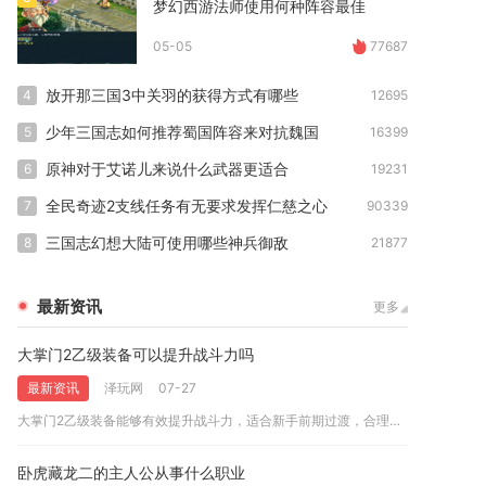
梦幻西游法师使用何种阵容最佳
05-05
77687
放开那三国3中关羽的获得方式有哪些
4
12695
少年三国志如何推荐蜀国阵容来对抗魏国
5
16399
原神对于艾诺儿来说什么武器更适合
6
19231
全民奇迹2支线任务有无要求发挥仁慈之心
7
90339
三国志幻想大陆可使用哪些神兵御敌
8
21877
最新资讯
更多
大掌门2乙级装备可以提升战斗力吗
最新资讯
泽玩网
07-27
大掌门2乙级装备能够有效提升战斗力，适合新手前期过渡，合理培...
卧虎藏龙二的主人公从事什么职业