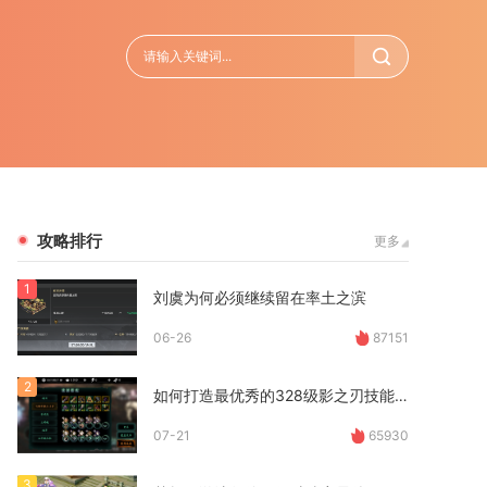
攻略排行
更多
1
刘虞为何必须继续留在率土之滨
06-26
87151
2
如何打造最优秀的328级影之刃技能搭配
07-21
65930
3