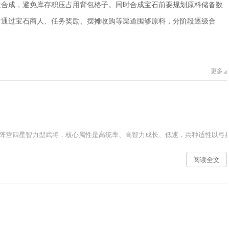
量合成，避免库存积压占用背包格子。同时合成宝石前要规划原料储备数
前通过宝石商人、任务奖励、摆摊收购等渠道囤够原料，分阶段逐级合
更多
阵营四星智力型武将，核心属性是高统率、高智力成长、低速，兵种适性以弓兵
阅读全文