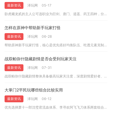
最新资讯
泽玩网
05-17
卧虎藏龙贰的主人公可选职业为巨剑、唐门、逍遥、药王四种，分别...
怎样在原神中帮助新手玩家打怪
最新资讯
泽玩网
06-28
帮助原神新手玩家打怪，核心是优先搭好均衡队伍、吃透元素克制与...
战双帕弥什隐藏剧情是否会受到玩家关注
最新资讯
泽玩网
07-31
战双帕弥什隐藏剧情整体具备极高玩家关注度，深度剧情爱好者、角...
大掌门2平民玩哪些组合比较实用
最新资讯
泽玩网
06-12
优先选择萧十一郎沈璧君流血体系、李寻欢阿飞飞刀体系两套组合，...