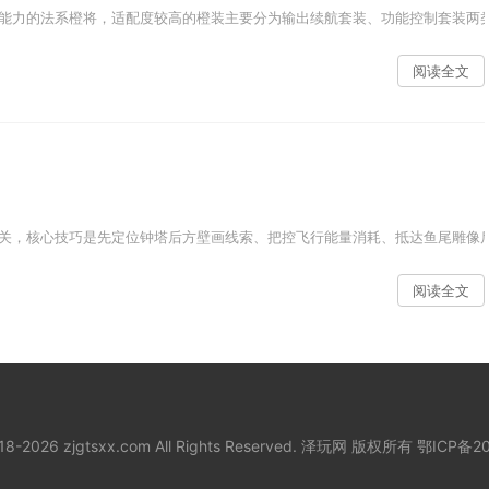
能力的法系橙将，适配度较高的橙装主要分为输出续航套装、功能控制套装两类
阅读全文
关，核心技巧是先定位钟塔后方壁画线索、把控飞行能量消耗、抵达鱼尾雕像后
阅读全文
018-2026 zjgtsxx.com All Rights Reserved. 泽玩网 版权所有
鄂ICP备20