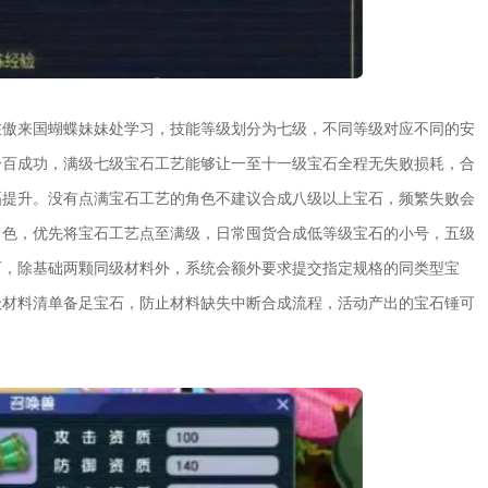
在傲来国蝴蝶妹妹处学习，技能等级划分为七级，不同等级对应不同的安
分百成功，满级七级宝石工艺能够让一至十一级宝石全程无失败损耗，合
幅提升。没有点满宝石工艺的角色不建议合成八级以上宝石，频繁失败会
角色，优先将宝石工艺点至满级，日常囤货合成低等级宝石的小号，五级
石，除基础两颗同级材料外，系统会额外要求提交指定规格的同类型宝
级材料清单备足宝石，防止材料缺失中断合成流程，活动产出的宝石锤可
。