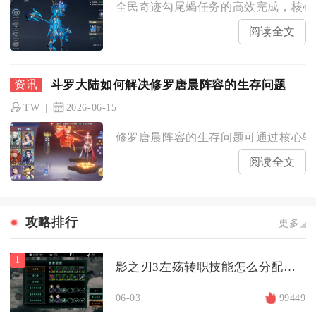
全民奇迹勾尾蝎任务的高效完成，核心在
阅读全文
斗罗大陆如何解决修罗唐晨阵容的生存问题
TW
2026-06-15
修罗唐晨阵容的生存问题可通过核心辅助
阅读全文
攻略排行
更多
1
影之刃3左殇转职技能怎么分配比较合适
06-03
99449