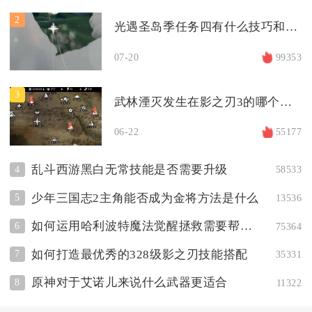
2
光遇圣岛季任务四有什么技巧和建议
07-20
99353
3
武林湮灭发生在影之刃3的哪个位置
06-22
55177
乱斗西游黑白无常技能是否需要升级
4
58533
少年三国志2主角能否成为金将方法是什么
5
13536
如何运用哈利波特魔法觉醒拯救需要帮助的人
6
75364
如何打造最优秀的328级影之刃技能搭配
7
35331
原神对于艾诺儿来说什么武器更适合
8
11322