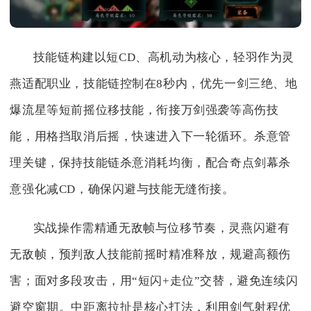
技能链构建以短CD、高机动为核心，轻羽作为灵
燕适配职业，技能链控制在8秒内，优先一剑三绝、地
爆流星等短前摇位移技能，衔接万剑强袭等高伤技
能，用格挡取消后摇，快速进入下一轮循环。杀意管
理关键，保持技能链杀意消耗均衡，配合奇点剑幕杀
意强化减CD，确保闪避与技能无缝衔接。
实战操作需精通无敌帧与位移节奏，灵燕闪避有
无敌帧，预判敌人技能前摇时精准释放，规避高额伤
害；面对多段攻击，用“短闪+走位”交替，避免连续闪
避空窗期。中距离拉扯是核心打法，利用剑气射程优