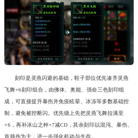
刻印是灵燕闪避的基础，鞋子部位优先凑齐灵燕
飞舞+6刻印组合，由佛体、奥能、强命三色刻印组
成，可直接提升暴伤并免疫眩晕、冰冻等多数基础控
制，避免被控断闪。优先级上先把灵燕飞舞拉满至
+6，再补冰山之种+7减CD，其余刻印以混沌、暴伤、
首领伤为主，进一步强化机动与生存。