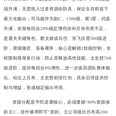
须升满，无需投入过多资源给防具，保证生存前提下
最大化输出；司马懿作为副C，1300级、紫3星，武器
升满，依靠每回合20%稳定增伤弥补吕布伤害不足，
是通关关键角色。蔡文姬或马岱、张飞仅需500级进
阶，星级随意、装备裸奔，核心是解锁2技能控制，全
程限制畏尾鱼行动，防止其释放高伤技能。太史慈700
级进阶，提供每回合8%增伤，进一步拔高团队整体输
出。站位上吕布、太史慈前排扛伤，其余后排提供控
制与增益，形成稳定输出环境。
资源分配是平民逆袭核心，必须遵循“80%资源倾
斜主C，挂件够用即可”原则。主公等级比吕布高200