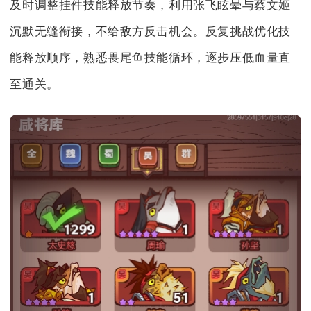
及时调整挂件技能释放节奏，利用张飞眩晕与蔡文姬
沉默无缝衔接，不给敌方反击机会。反复挑战优化技
能释放顺序，熟悉畏尾鱼技能循环，逐步压低血量直
至通关。