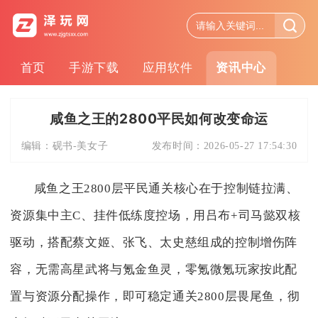
首页
手游下载
应用软件
资讯中心
咸鱼之王的2800平民如何改变命运
编辑：
砚书-美女子
发布时间：
2026-05-27 17:54:30
咸鱼之王2800层平民通关核心在于控制链拉满、
资源集中主C、挂件低练度控场，用吕布+司马懿双核
驱动，搭配蔡文姬、张飞、太史慈组成的控制增伤阵
容，无需高星武将与氪金鱼灵，零氪微氪玩家按此配
置与资源分配操作，即可稳定通关2800层畏尾鱼，彻