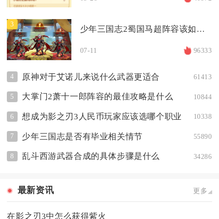
3
少年三国志2蜀国马超阵容该如何调整搭配
07-11
96333
原神对于艾诺儿来说什么武器更适合
4
61413
大掌门2萧十一郎阵容的最佳攻略是什么
5
10844
想成为影之刃3人民币玩家应该选哪个职业
6
10338
少年三国志是否有毕业相关情节
7
55890
乱斗西游武器合成的具体步骤是什么
8
34286
最新资讯
更多
在影之刃3中怎么获得紫火