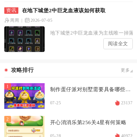
在地下城堡2中巨龙血液该如何获取
周周
2026-07-05
地下城堡2中巨龙血液为主线唯一掉落道
阅读全文
攻略排行
更多
1
制作蛋仔派对别墅需要具备哪些基本技能
07-25
23137
2
开心消消乐第256关4星有何策略
05-28
40972