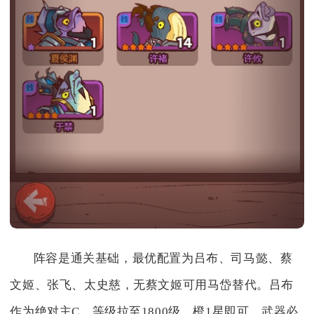
阵容是通关基础，最优配置为吕布、司马懿、蔡
文姬、张飞、太史慈，无蔡文姬可用马岱替代。吕布
作为绝对主C，等级拉至1800级、橙1星即可，武器必