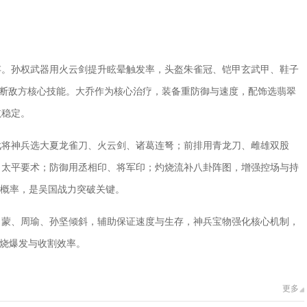
存。孙权武器用火云剑提升眩晕触发率，头盔朱雀冠、铠甲玄武甲、鞋子
打断敌方核心技能。大乔作为核心治疗，装备重防御与速度，配饰选翡翠
航稳定。
武将神兵选大夏龙雀刀、火云剑、诸葛连弩；前排用青龙刀、雌雄双股
、太平要术；防御用丞相印、将军印；灼烧流补八卦阵图，增强控场与持
害概率，是吴国战力突破关键。
吕蒙、周瑜、孙坚倾斜，辅助保证速度与生存，神兵宝物强化核心机制，
灼烧爆发与收割效率。
更多