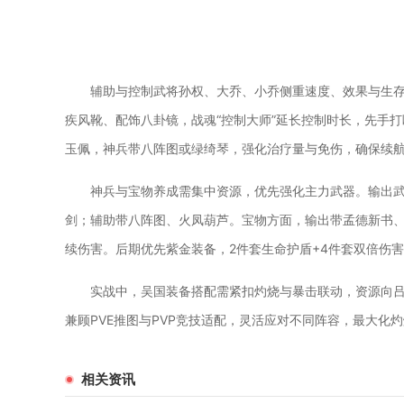
辅助与控制武将孙权、大乔、小乔侧重速度、效果与生
疾风靴、配饰八卦镜，战魂“控制大师”延长控制时长，先手
玉佩，神兵带八阵图或绿绮琴，强化治疗量与免伤，确保续
神兵与宝物养成需集中资源，优先强化主力武器。输出
剑；辅助带八阵图、火凤葫芦。宝物方面，输出带孟德新书
续伤害。后期优先紫金装备，2件套生命护盾+4件套双倍伤
实战中，吴国装备搭配需紧扣灼烧与暴击联动，资源向
兼顾PVE推图与PVP竞技适配，灵活应对不同阵容，最大化
相关资讯