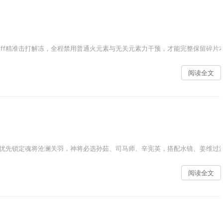
uff精准击打解冻，全程禁用普通火元素与无关元素力干预，才能完整保留碎片
阅读全文
优先锁定魂将沧澜关羽，神将必选孙茹、司马师、辛宪英，搭配水镜、姜维过渡
阅读全文