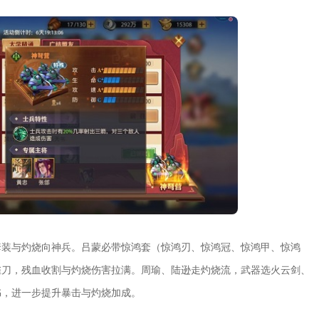
套装与灼烧向神兵。吕蒙必带惊鸿套（惊鸿刃、惊鸿冠、惊鸿甲、惊鸿
雀刀，残血收割与灼烧伤害拉满。周瑜、陆逊走灼烧流，武器选火云剑、
书，进一步提升暴击与灼烧加成。