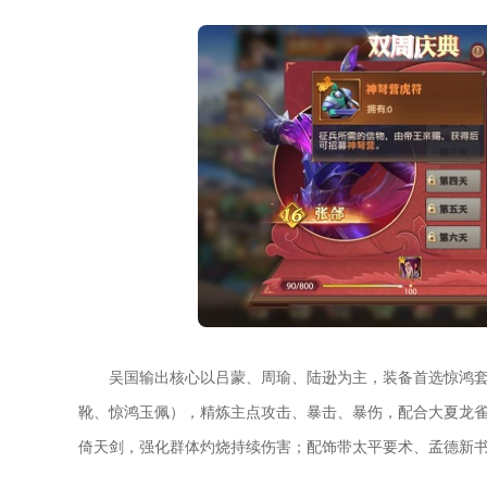
吴国输出核心以吕蒙、周瑜、陆逊为主，装备首选惊鸿
靴、惊鸿玉佩），精炼主点攻击、暴击、暴伤，配合大夏龙
倚天剑，强化群体灼烧持续伤害；配饰带太平要术、孟德新