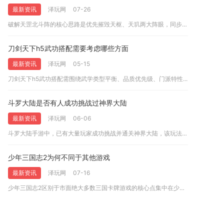
最新资讯
泽玩网
07-26
破解天罡北斗阵的核心思路是优先摧毁天枢、天玑两大阵眼，同步用...
刀剑天下h5武功搭配需要考虑哪些方面
最新资讯
泽玩网
05-15
刀剑天下h5武功搭配需围绕武学类型平衡、品质优先级、门派特性...
斗罗大陆是否有人成功挑战过神界大陆
最新资讯
泽玩网
06-06
斗罗大陆手游中，已有大量玩家成功挑战并通关神界大陆，该玩法并...
少年三国志2为何不同于其他游戏
最新资讯
泽玩网
07-16
少年三国志2区别于市面绝大多数三国卡牌游戏的核心点集中在少年...