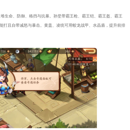
，堆生命、防御、格挡与抗暴。孙坚带霸王枪、霸王铠、霸王盔、霸王
抗能打且自带减怒与暴击。黄盖、凌统可用蛟龙战甲、水晶盾，提升前排