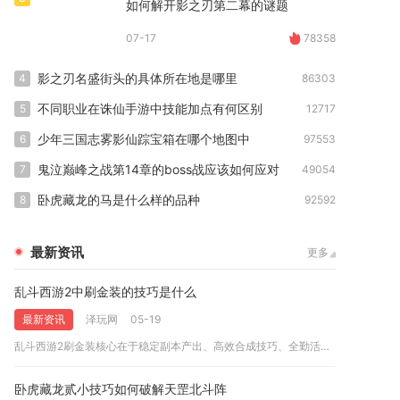
如何解开影之刃第二幕的谜题
07-17
78358
影之刃名盛街头的具体所在地是哪里
4
86303
不同职业在诛仙手游中技能加点有何区别
5
12717
少年三国志雾影仙踪宝箱在哪个地图中
6
97553
鬼泣巅峰之战第14章的boss战应该如何应对
7
49054
卧虎藏龙的马是什么样的品种
8
92592
最新资讯
更多
乱斗西游2中刷金装的技巧是什么
最新资讯
泽玩网
05-19
乱斗西游2刷金装核心在于稳定副本产出、高效合成技巧、全勤活动...
卧虎藏龙贰小技巧如何破解天罡北斗阵