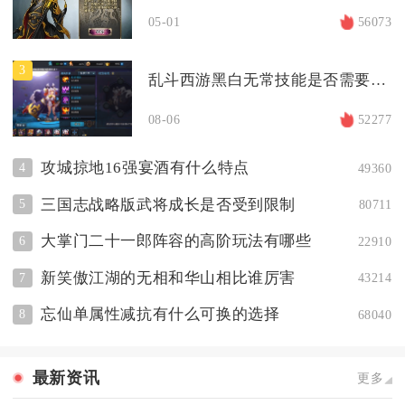
05-01
56073
3
乱斗西游黑白无常技能是否需要升级
08-06
52277
攻城掠地16强宴酒有什么特点
4
49360
三国志战略版武将成长是否受到限制
5
80711
大掌门二十一郎阵容的高阶玩法有哪些
6
22910
新笑傲江湖的无相和华山相比谁厉害
7
43214
忘仙单属性减抗有什么可换的选择
8
68040
最新资讯
更多