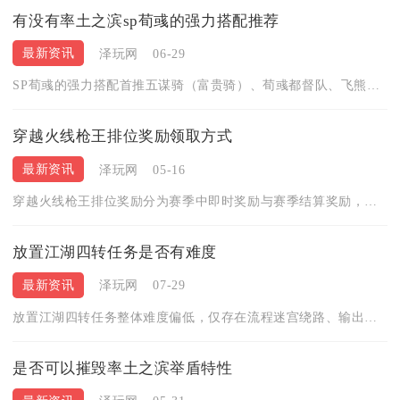
有没有率土之滨sp荀彧的强力搭配推荐
最新资讯
泽玩网
06-29
SP荀彧的强力搭配首推五谋骑（富贵骑）、荀彧都督队、飞熊太尉...
穿越火线枪王排位奖励领取方式
最新资讯
泽玩网
05-16
穿越火线枪王排位奖励分为赛季中即时奖励与赛季结算奖励，核心领...
放置江湖四转任务是否有难度
最新资讯
泽玩网
07-29
放置江湖四转任务整体难度偏低，仅存在流程迷宫绕路、输出不足拉...
是否可以摧毁率土之滨举盾特性