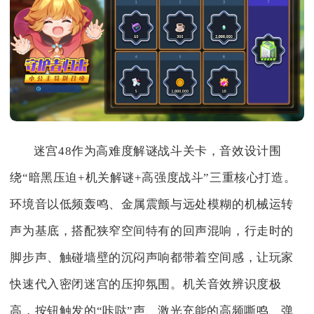
迷宫48作为高难度解谜战斗关卡，音效设计围
绕“暗黑压迫+机关解谜+高强度战斗”三重核心打造。
环境音以低频轰鸣、金属震颤与远处模糊的机械运转
声为基底，搭配狭窄空间特有的回声混响，行走时的
脚步声、触碰墙壁的沉闷声响都带着空间感，让玩家
快速代入密闭迷宫的压抑氛围。机关音效辨识度极
高，按钮触发的“咔哒”声、激光充能的高频嘶鸣、弹