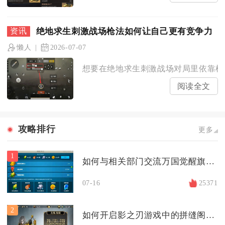
绝地求生刺激战场枪法如何让自己更有竞争力
懒人
2026-07-07
想要在绝地求生刺激战场对局里依靠枪法
阅读全文
攻略排行
更多
1
如何与相关部门交流万国觉醒旗帜驻防的更换
07-16
25371
2
如何开启影之刃游戏中的拼缝阁关卡