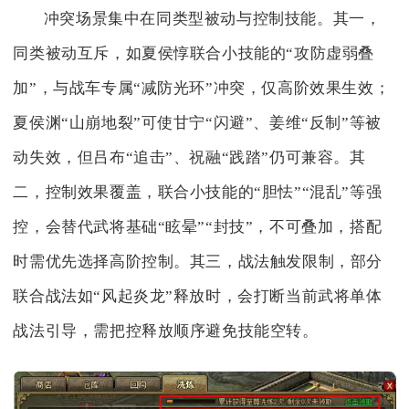
冲突场景集中在同类型被动与控制技能。其一，
同类被动互斥，如夏侯惇联合小技能的“攻防虚弱叠
加”，与战车专属“减防光环”冲突，仅高阶效果生效；
夏侯渊“山崩地裂”可使甘宁“闪避”、姜维“反制”等被
动失效，但吕布“追击”、祝融“践踏”仍可兼容。其
二，控制效果覆盖，联合小技能的“胆怯”“混乱”等强
控，会替代武将基础“眩晕”“封技”，不可叠加，搭配
时需优先选择高阶控制。其三，战法触发限制，部分
联合战法如“风起炎龙”释放时，会打断当前武将单体
战法引导，需把控释放顺序避免技能空转。