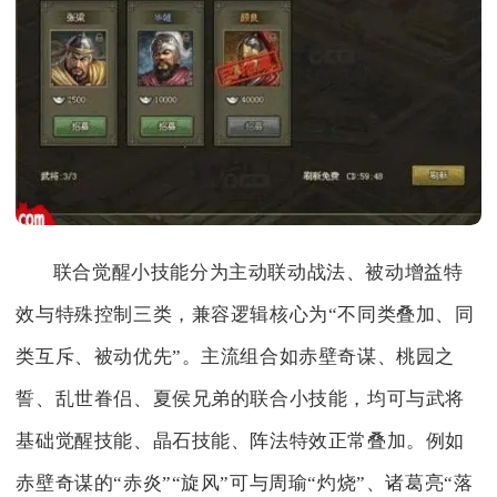
联合觉醒小技能分为主动联动战法、被动增益特
效与特殊控制三类，兼容逻辑核心为“不同类叠加、同
类互斥、被动优先”。主流组合如赤壁奇谋、桃园之
誓、乱世眷侣、夏侯兄弟的联合小技能，均可与武将
基础觉醒技能、晶石技能、阵法特效正常叠加。例如
赤壁奇谋的“赤炎”“旋风”可与周瑜“灼烧”、诸葛亮“落