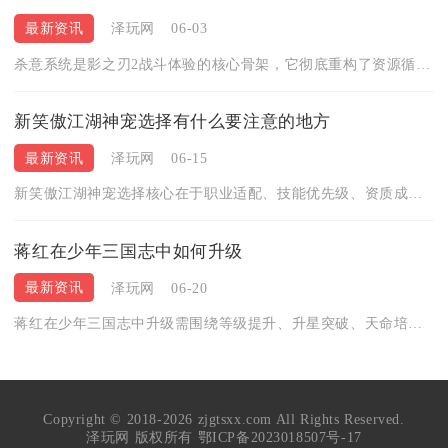
最新资讯
泽玩网
06-03
杀意系统是影之刃2战斗体验的核心骨架，它彻底重构了资源循环、...
新笑傲江湖神宠选择有什么要注意的地方
最新资讯
泽玩网
06-15
新笑傲江湖神宠选择核心在于职业适配、技能优先级、资质成长与场...
蒋红在少年三国志中如何升级
最新资讯
泽玩网
06-20
蒋红在少年三国志中升级需围绕等级提升、升星突破、天命培养、资...
Copyright © 2018-2026 zjgtsxx.com All Rights Reserved.
泽玩网 版权所有
鄂ICP备2023018507号-17