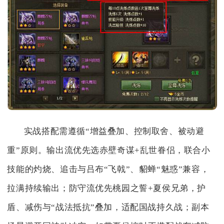
实战搭配需遵循“增益叠加、控制取舍、被动避
重”原则。输出流优先选赤壁奇谋+乱世眷侣，联合小
技能的灼烧、追击与吕布“飞戟”、貂蝉“魅惑”兼容，
拉满持续输出；防守流优先桃园之誓+夏侯兄弟，护
盾、减伤与“战法抵抗”叠加，适配国战持久战；副本