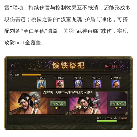
雷”联动，持续伤害与控制效果互不抵消，还能形成多
段伤害链；桃园之誓的“汉室龙魂”护盾与净化，可搭
配刘备“至仁至德”减益、关羽“武神再临”减伤，实现
攻防buff全覆盖。