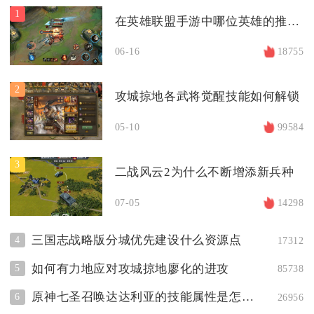
1
在英雄联盟手游中哪位英雄的推塔能力最强
06-16
18755
2
攻城掠地各武将觉醒技能如何解锁
05-10
99584
3
二战风云2为什么不断增添新兵种
07-05
14298
三国志战略版分城优先建设什么资源点
4
17312
如何有力地应对攻城掠地廖化的进攻
5
85738
原神七圣召唤达达利亚的技能属性是怎样的
6
26956