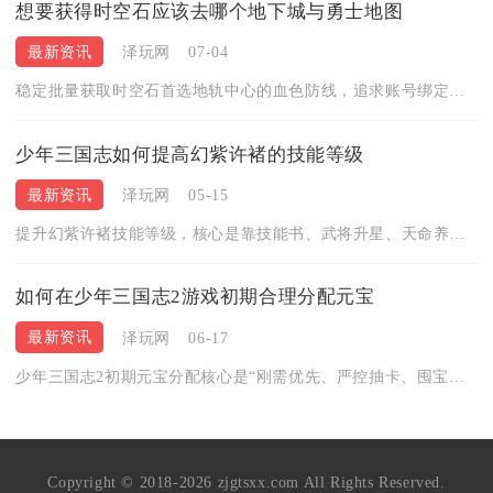
想要获得时空石应该去哪个地下城与勇士地图
最新资讯
泽玩网
07-04
稳定批量获取时空石首选地轨中心的血色防线，追求账号绑定大额时...
少年三国志如何提高幻紫许褚的技能等级
最新资讯
泽玩网
05-15
提升幻紫许褚技能等级，核心是靠技能书、武将升星、天命养成与幻...
如何在少年三国志2游戏初期合理分配元宝
最新资讯
泽玩网
06-17
少年三国志2初期元宝分配核心是“刚需优先、严控抽卡、囤宝等活...
Copyright © 2018-2026 zjgtsxx.com All Rights Reserved.