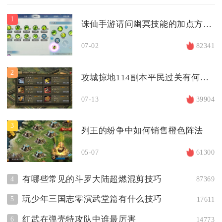
1
诛仙手游请问幽冥技能的加点方法是什么
07-02
82341
2
攻城掠地114副本平民过关有何技巧
07-13
39904
3
列王的纷争中如何销售橙色阵法
05-07
61300
有哪些常见的斗罗大陆超燃混剪技巧
4
87369
玩少年三国志零演武堂篇有什么技巧
5
17611
红武在弹壳特攻队中谁最厉害
6
14773