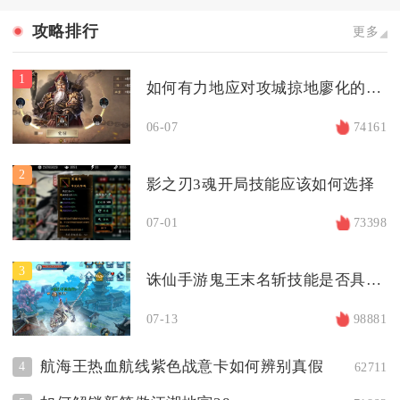
攻略排行
更多
1
如何有力地应对攻城掠地廖化的进攻
06-07
74161
2
影之刃3魂开局技能应该如何选择
07-01
73398
3
诛仙手游鬼王末名斩技能是否具备aoe伤害
07-13
98881
航海王热血航线紫色战意卡如何辨别真假
4
62711