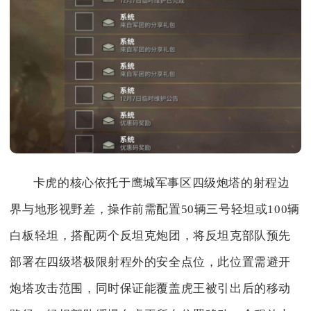
卡虎的核心依托于鹰城军事区四级炮塔的射程边
界与地形视野差，操作前需配置50辆三号轻坦或100辆
白板轻坦，搭配两个反坦克炮团，将反坦克部队预先
部署在四级塔极限射程外的安全点位，此位置需避开
炮塔攻击范围，同时保证能覆盖虎王被引出后的移动