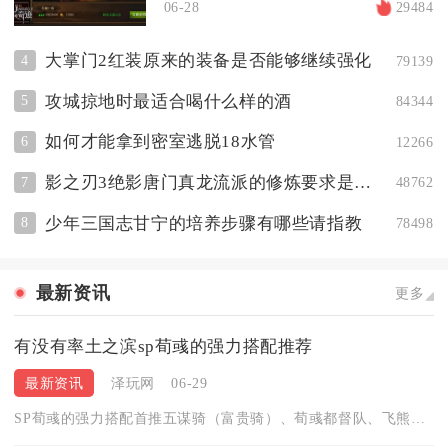
06-28
29484
大掌门2红装原来的装备是否能够继续强化
4
79139
攻城掠地时最适合喝什么样的酒
5
84344
如何才能拿到密室逃脱18水管
6
12266
影之刃3绝影唐门真龙流派的修炼要求是什么
7
48762
少年三国志甘宁的培养步骤有哪些请指教
8
78498
最新资讯
更多
有没有率土之滨sp荀彧的强力搭配推荐
最新资讯
泽玩网
06-29
SP荀彧的强力搭配首推五谋骑（富贵骑）、荀彧都督队、飞熊太尉...