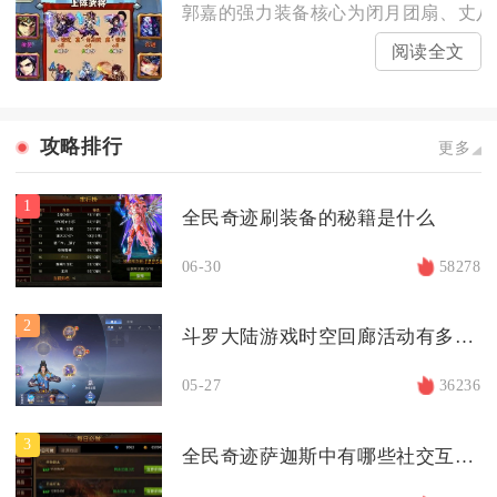
郭嘉的强力装备核心为闭月团扇、丈八蛇
阅读全文
攻略排行
更多
1
全民奇迹刷装备的秘籍是什么
06-30
58278
2
斗罗大陆游戏时空回廊活动有多少层
05-27
36236
3
全民奇迹萨迦斯中有哪些社交互动功能