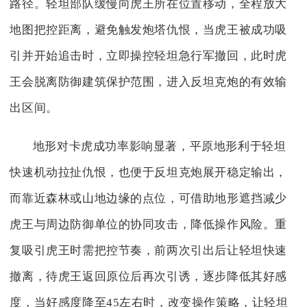
路径。轻坦部队缓慢向虎王所在位置移动，全程放大
地图把控距离，避免触发炮塔仇恨，当虎王被成功吸
引并开始追击时，立即操控轻坦急行军撤回，此时虎
王会脱离防御建筑保护范围，进入反坦克炮的有效输
出区间。
地形对卡虎成功率影响显著，平原地形利于轻坦
快速机动拉扯仇恨，也便于反坦克炮展开稳定输出，
而靠近森林或山地边缘的点位，可借助地形遮挡减少
虎王与周边防御单位的协同攻击，降低操作风险。重
复吸引虎王时需把控节奏，前两次引出后让轻坦快速
撤离，待虎王返回原位后再次引诱，逐步降低其好感
度，当好感度降至45左右时，改变操作策略，让轻坦