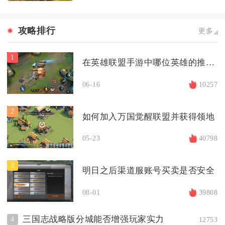
攻略排行
更多
1
在英雄联盟手游中哪位英雄的推塔能力最强
06-16
10257
2
如何加入万国觉醒联盟并获得领地
05-23
40798
3
明日之后渠道服账号买卖是否安全
08-01
39808
三国志战略版分城能否增强玩家实力
4
12753