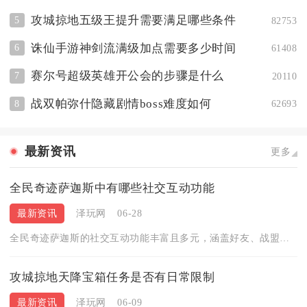
攻城掠地五级王提升需要满足哪些条件
5
82753
诛仙手游神剑流满级加点需要多少时间
6
61408
赛尔号超级英雄开公会的步骤是什么
7
20110
战双帕弥什隐藏剧情boss难度如何
8
62693
最新资讯
更多
全民奇迹萨迦斯中有哪些社交互动功能
最新资讯
泽玩网
06-28
全民奇迹萨迦斯的社交互动功能丰富且多元，涵盖好友、战盟、情侣...
攻城掠地天降宝箱任务是否有日常限制
最新资讯
泽玩网
06-09