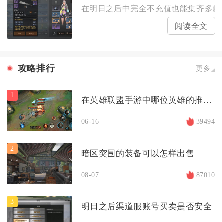
在明日之后中完全不充值也能集齐多款设
阅读全文
攻略排行
更多
1
在英雄联盟手游中哪位英雄的推塔能力最强
06-16
39494
2
暗区突围的装备可以怎样出售
08-07
87010
3
明日之后渠道服账号买卖是否安全