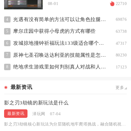
08-01
22710
光遇有没有简单的方法可以让角色拉腿滑行
4
69876
摩尔庄园中获得小母虎的方式有哪些
5
63738
攻城掠地撞钟祈福玩法133级适合哪个职业
6
47317
原神七圣召唤达达利亚的技能属性是怎样的
7
80230
绝地求生游戏里如何判别真人对战和人机对战
8
17123
最新资讯
更多
影之刃3劫镜的新玩法是什么
最新资讯
泽玩网
07-04
影之刃3劫镜核心新玩法为分层随机地牢爬塔挑战，融合随机祝福增...