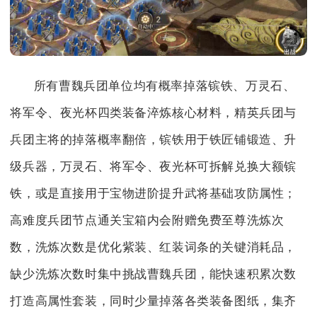
所有曹魏兵团单位均有概率掉落镔铁、万灵石、
将军令、夜光杯四类装备淬炼核心材料，精英兵团与
兵团主将的掉落概率翻倍，镔铁用于铁匠铺锻造、升
级兵器，万灵石、将军令、夜光杯可拆解兑换大额镔
铁，或是直接用于宝物进阶提升武将基础攻防属性；
高难度兵团节点通关宝箱内会附赠免费至尊洗炼次
数，洗炼次数是优化紫装、红装词条的关键消耗品，
缺少洗炼次数时集中挑战曹魏兵团，能快速积累次数
打造高属性套装，同时少量掉落各类装备图纸，集齐