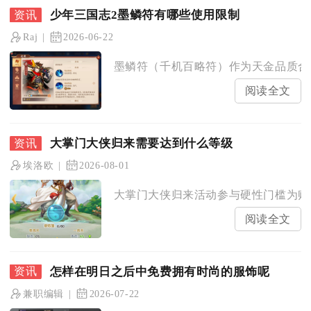
少年三国志2墨鳞符有哪些使用限制
Raj
2026-06-22
墨鳞符（千机百略符）作为天金品质合击
阅读全文
大掌门大侠归来需要达到什么等级
埃洛欧
2026-08-01
大掌门大侠归来活动参与硬性门槛为账号
阅读全文
怎样在明日之后中免费拥有时尚的服饰呢
兼职编辑
2026-07-22