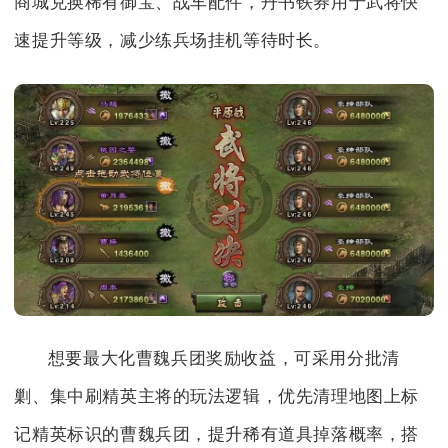
商城兑换稀有御宝、战车配件，丹书铁券用于武将快
速提升等级，减少练兵场挂机等待时长。
想要最大化曹魏兵团奖励收益，可采用分批清
剿、集中刷精英主将的玩法逻辑，优先清理地图上标
记精英标识的曹魏兵团，提升稀有道具掉落概率，搭