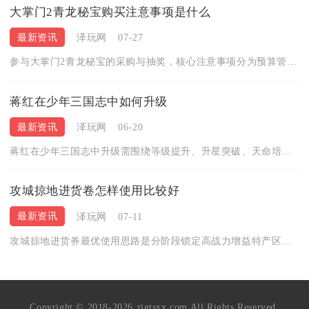
大掌门2青龙秘宝购买注意事项是什么
最新资讯
泽玩网
07-27
参与大掌门2青龙秘宝的采购与抽奖，核心注意事项分为预算管控、...
蒋红在少年三国志中如何升级
最新资讯
泽玩网
06-20
蒋红在少年三国志中升级需围绕等级提升、升星突破、天命培养、资...
攻城掠地进货卷怎样使用比较好
最新资讯
泽玩网
07-11
攻城掠地进货券最优使用思路是分阶段锁定高战力增益特产区域，囤...
Copyright © 2018-2026 zjgtsxx.com All Rights Reserved.