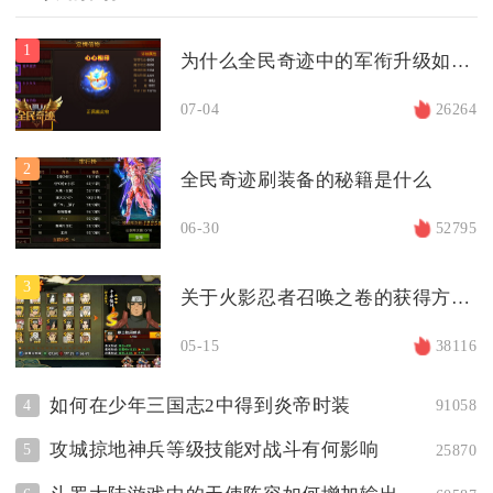
1
为什么全民奇迹中的军衔升级如此重要
07-04
26264
2
全民奇迹刷装备的秘籍是什么
06-30
52795
3
关于火影忍者召唤之卷的获得方法有哪些
05-15
38116
如何在少年三国志2中得到炎帝时装
4
91058
攻城掠地神兵等级技能对战斗有何影响
5
25870