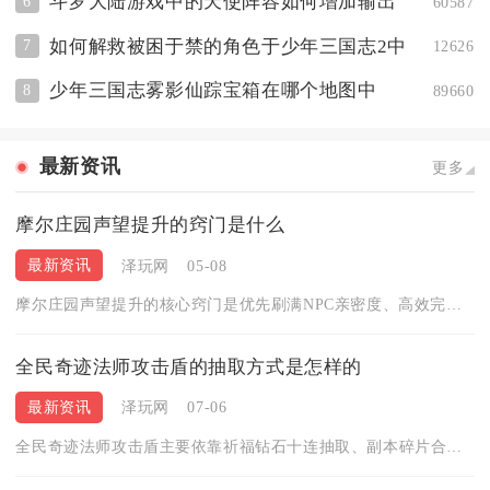
斗罗大陆游戏中的天使阵容如何增加输出
6
60587
如何解救被困于禁的角色于少年三国志2中
7
12626
少年三国志雾影仙踪宝箱在哪个地图中
8
89660
最新资讯
更多
摩尔庄园声望提升的窍门是什么
最新资讯
泽玩网
05-08
摩尔庄园声望提升的核心窍门是优先刷满NPC亲密度、高效完成日...
全民奇迹法师攻击盾的抽取方式是怎样的
最新资讯
泽玩网
07-06
全民奇迹法师攻击盾主要依靠祈福钻石十连抽取、副本碎片合成、限...