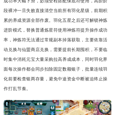
成功率大幅下滑，必须全程搭配保底符使用，高阶阶
段裸冲一旦失败直接清空当前所有羽化星级，前期积
累的养成资源全部作废。羽化五星之后还可解锁神炼
进阶模式，替换普通炼星符使用神炼符提升操作成功
率，神炼符无法通过常规副本掉落获取，主要依靠活
动兑换与仙盟商店兑换，需要提前长期囤积，不要临
时集中消耗元宝大量采购拉高养成成本，同时羽化界
面每次操作都会同步扣除固定数额银子，批量连续羽
化前要检查银两存量，避免中途资金中断被迫终止操
作打乱节奏。