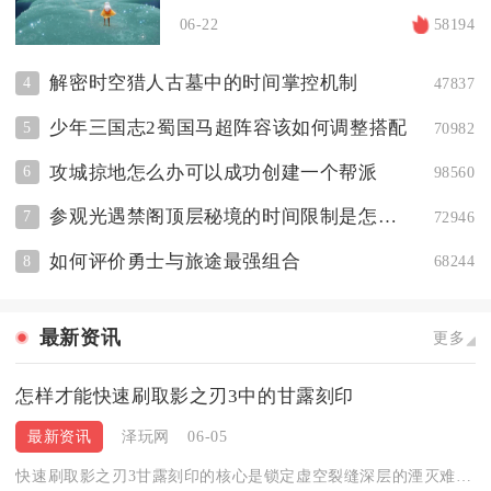
06-22
58194
解密时空猎人古墓中的时间掌控机制
4
47837
少年三国志2蜀国马超阵容该如何调整搭配
5
70982
攻城掠地怎么办可以成功创建一个帮派
6
98560
参观光遇禁阁顶层秘境的时间限制是怎样的
7
72946
如何评价勇士与旅途最强组合
8
68244
最新资讯
更多
怎样才能快速刷取影之刃3中的甘露刻印
最新资讯
泽玩网
06-05
快速刷取影之刃3甘露刻印的核心是锁定虚空裂缝深层的湮灭难度青...