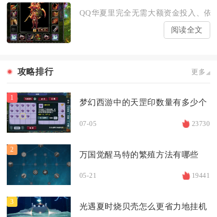
QQ华夏里完全无需大额资金投入、依靠
阅读全文
攻略排行
更多
1
梦幻西游中的天罡印数量有多少个
07-05
23730
2
万国觉醒马特的繁殖方法有哪些
05-21
19441
3
光遇夏时烧贝壳怎么更省力地挂机