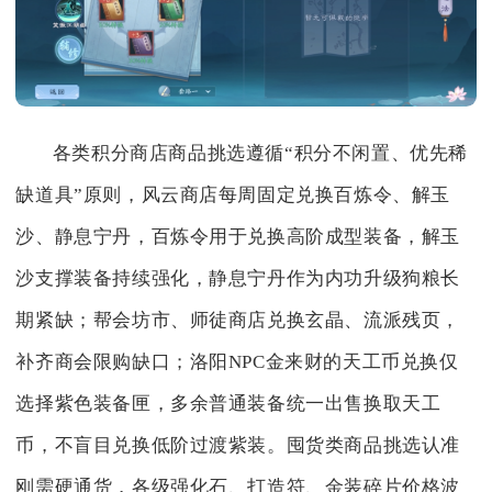
各类积分商店商品挑选遵循“积分不闲置、优先稀
缺道具”原则，风云商店每周固定兑换百炼令、解玉
沙、静息宁丹，百炼令用于兑换高阶成型装备，解玉
沙支撑装备持续强化，静息宁丹作为内功升级狗粮长
期紧缺；帮会坊市、师徒商店兑换玄晶、流派残页，
补齐商会限购缺口；洛阳NPC金来财的天工币兑换仅
选择紫色装备匣，多余普通装备统一出售换取天工
币，不盲目兑换低阶过渡紫装。囤货类商品挑选认准
刚需硬通货，各级强化石、打造符、金装碎片价格波