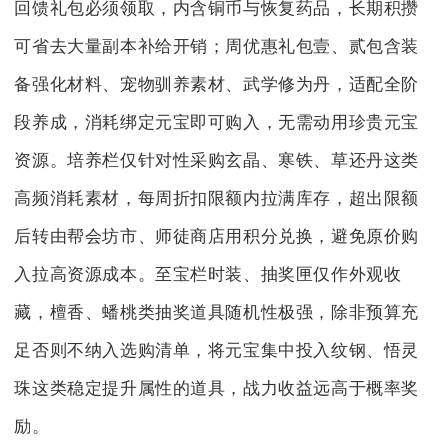
回馈礼包必须领取，内含铜币与恢复药品，长期积攒
可省去大量副本补给开销；周优惠礼包壹、贰包含装
备强化材料、宠物驯养素材、武学修为丹，适配全阶
段养成，消耗绑定元宝即可购入，无需动用珍贵元宝
资源。培养栏仅针对性采购玄晶、寒铁、草还丹这类
高频消耗素材，每周折扣限额内拉满库存，超出限额
后转由帮会坊市、师徒商店用积分兑换，避免原价购
入拉高资源成本。至宝栏时装、抽奖匣仅作外观收
藏，檀香、蟠桃类抽奖道具随机性极强，除非预算充
足否则不纳入选购清单，将元宝集中投入纹钢、悟灵
珠这类稳定提升属性的道具，战力收益远高于概率奖
励。