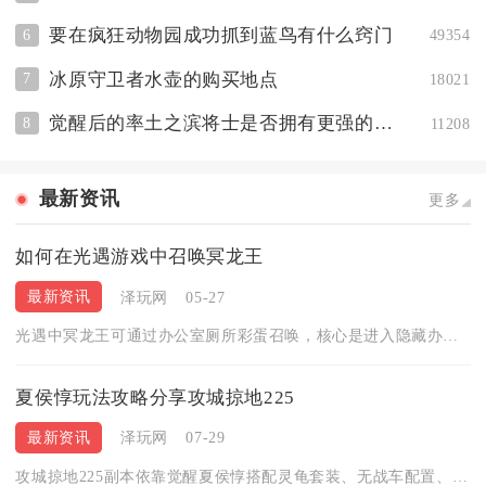
要在疯狂动物园成功抓到蓝鸟有什么窍门
6
49354
冰原守卫者水壶的购买地点
7
18021
觉醒后的率土之滨将士是否拥有更强的技能
8
11208
最新资讯
更多
如何在光遇游戏中召唤冥龙王
最新资讯
泽玩网
05-27
光遇中冥龙王可通过办公室厕所彩蛋召唤，核心是进入隐藏办公室、...
夏侯惇玩法攻略分享攻城掠地225
最新资讯
泽玩网
07-29
攻城掠地225副本依靠觉醒夏侯惇搭配灵龟套装、无战车配置、雁...