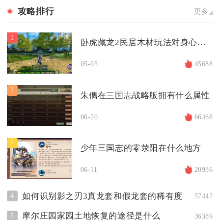
攻略排行
更多
1
卧虎藏龙2民居木材玩法对身心健康有何影响
05-05
45688
2
朱儁在三国志战略版拥有什么属性
06-20
66468
3
少年三国志的零荥阳在什么地方
06-11
20936
如何识别影之刃3真龙套和假龙套的稀有度
4
57447
摩尔庄园家园土地恢复的途径是什么
5
36389