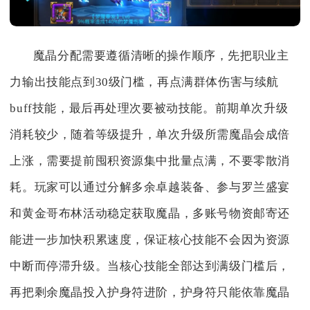
魔晶分配需要遵循清晰的操作顺序，先把职业主
力输出技能点到30级门槛，再点满群体伤害与续航
buff技能，最后再处理次要被动技能。前期单次升级
消耗较少，随着等级提升，单次升级所需魔晶会成倍
上涨，需要提前囤积资源集中批量点满，不要零散消
耗。玩家可以通过分解多余卓越装备、参与罗兰盛宴
和黄金哥布林活动稳定获取魔晶，多账号物资邮寄还
能进一步加快积累速度，保证核心技能不会因为资源
中断而停滞升级。当核心技能全部达到满级门槛后，
再把剩余魔晶投入护身符进阶，护身符只能依靠魔晶