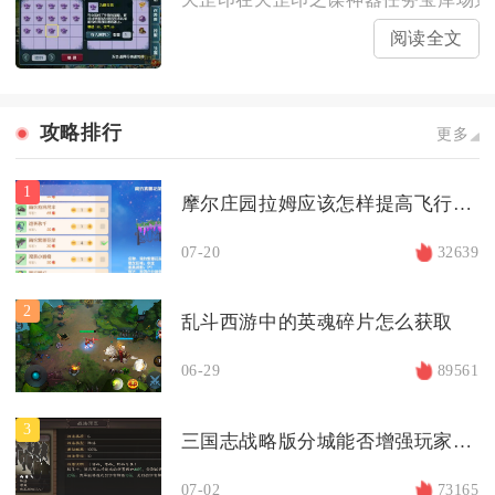
阅读全文
攻略排行
更多
1
摩尔庄园拉姆应该怎样提高飞行技能
07-20
32639
2
乱斗西游中的英魂碎片怎么获取
06-29
89561
3
三国志战略版分城能否增强玩家实力
07-02
73165