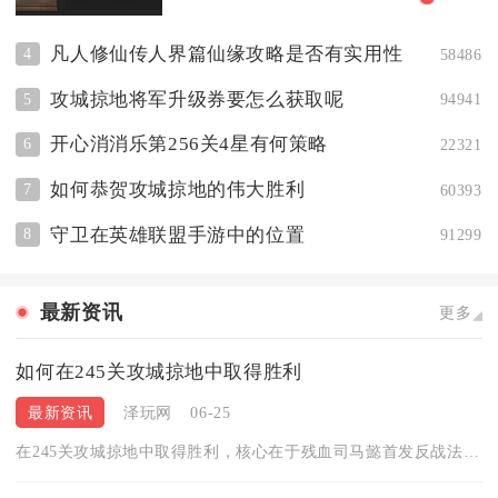
凡人修仙传人界篇仙缘攻略是否有实用性
4
58486
攻城掠地将军升级券要怎么获取呢
5
94941
开心消消乐第256关4星有何策略
6
22321
如何恭贺攻城掠地的伟大胜利
7
60393
守卫在英雄联盟手游中的位置
8
91299
最新资讯
更多
如何在245关攻城掠地中取得胜利
最新资讯
泽玩网
06-25
在245关攻城掠地中取得胜利，核心在于残血司马懿首发反战法+...