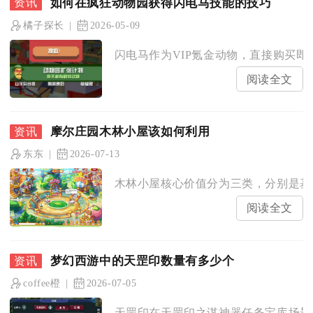
如何在疯狂动物园获得闪电马技能的技巧
橘子探长
2026-05-09
闪电马作为VIP氪金动物，直接购买即可
阅读全文
摩尔庄园木林小屋该如何利用
东东
2026-07-13
木林小屋核心价值分为三类，分别是基础
阅读全文
梦幻西游中的天罡印数量有多少个
coffee橙
2026-07-05
天罡印在天罡印之谋神器任务宝库场景内