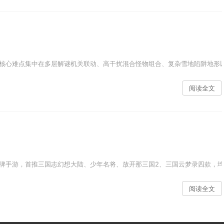
核心难点集中在多层解谜机关联动、高干扰混合怪物组合、复杂雪地陷阱地形以及
阅读全文
牌手游，首推三国志幻想大陆、少年名将、放开那三国2、三国云梦录四款，均
阅读全文