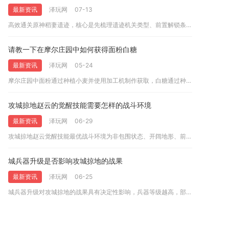
最新资讯
泽玩网
07-13
高效通关原神稻妻遗迹，核心是先梳理遗迹机关类型、前置解锁条件...
请教一下在摩尔庄园中如何获得面粉白糖
最新资讯
泽玩网
05-24
摩尔庄园中面粉通过种植小麦并使用加工机制作获取，白糖通过种植...
攻城掠地赵云的觉醒技能需要怎样的战斗环境
最新资讯
泽玩网
06-29
攻城掠地赵云觉醒技能最优战斗环境为非包围状态、开阔地形、前排...
城兵器升级是否影响攻城掠地的战果
最新资讯
泽玩网
06-25
城兵器升级对攻城掠地的战果具有决定性影响，兵器等级越高，部队...