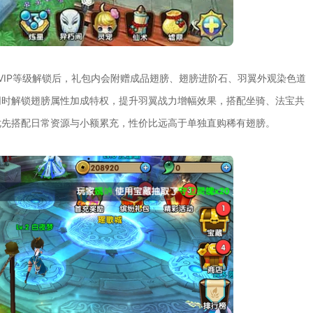
VIP等级解锁后，礼包内会附赠成品翅膀、翅膀进阶石、羽翼外观染色道
同时解锁翅膀属性加成特权，提升羽翼战力增幅效果，搭配坐骑、法宝共
优先搭配日常资源与小额累充，性价比远高于单独直购稀有翅膀。