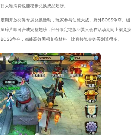
盲目大额消费也能稳步兑换成品翅膀。
定期开放羽翼专属兑换活动，玩家参与仙魔大战、野外BOSS争夺、组
数量碎片即可合成完整翅膀，部分限定绝版羽翼只会在活动期间上架兑换
BOSS争夺，都能高效囤积兑换材料，比直接氪金购买划算很多。