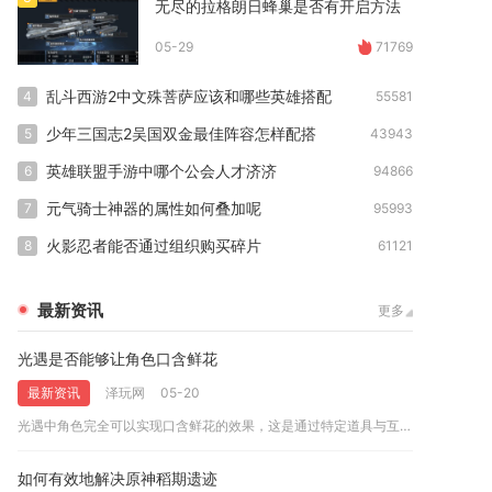
无尽的拉格朗日蜂巢是否有开启方法
05-29
71769
乱斗西游2中文殊菩萨应该和哪些英雄搭配
4
55581
少年三国志2吴国双金最佳阵容怎样配搭
5
43943
英雄联盟手游中哪个公会人才济济
6
94866
元气骑士神器的属性如何叠加呢
7
95993
火影忍者能否通过组织购买碎片
8
61121
最新资讯
更多
光遇是否能够让角色口含鲜花
最新资讯
泽玩网
05-20
光遇中角色完全可以实现口含鲜花的效果，这是通过特定道具与互动...
如何有效地解决原神稻期遗迹