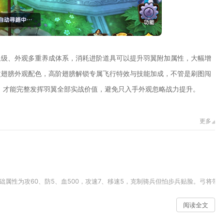
星级、外观多重养成体系，消耗进阶道具可以提升羽翼附加属性，大幅增
改翅膀外观配色，高阶翅膀解锁专属飞行特效与技能加成，不管是刷图闯
，才能完整发挥羽翼全部实战价值，避免只入手外观忽略战力提升。
更多
属性为攻60、防5、血500，攻速7、移速5，克制骑兵但怕步兵贴脸。弓将带
阅读全文