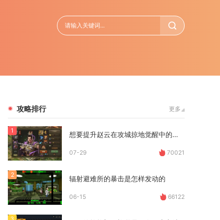
攻略排行
更多
1
想要提升赵云在攻城掠地觉醒中的效果应该怎么做
07-29
70021
2
辐射避难所的暴击是怎样发动的
06-15
66122
3