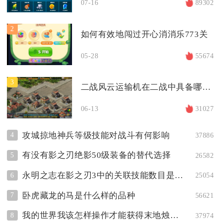
07-16
89302
2
如何有效地闯过开心消消乐773关
05-28
55674
3
二战风云运输机在二战中具备哪些独特优势
06-13
31027
攻城掠地神兵等级技能对战斗有何影响
4
37886
有没有影之刃绝影50级装备的替代选择
5
26582
永明之志在影之刃3中的关联技能数目是多少
6
25054
卧虎藏龙的马是什么样的品种
7
56621
我的世界我该怎样操作才能获得末地烛插女
8
37974