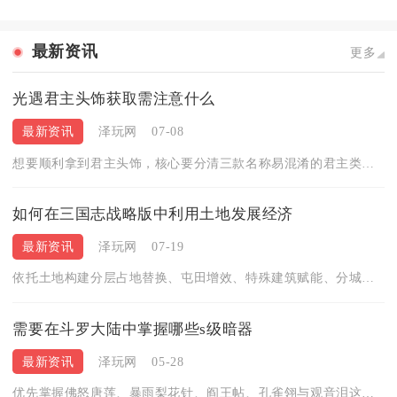
最新资讯
更多
光遇君主头饰获取需注意什么
最新资讯
泽玩网
07-08
想要顺利拿到君主头饰，核心要分清三款名称易混淆的君主类王冠头...
如何在三国志战略版中利用土地发展经济
最新资讯
泽玩网
07-19
依托土地构建分层占地替换、屯田增效、特殊建筑赋能、分城联动布...
需要在斗罗大陆中掌握哪些s级暗器
最新资讯
泽玩网
05-28
优先掌握佛怒唐莲、暴雨梨花针、阎王帖、孔雀翎与观音泪这五款S...