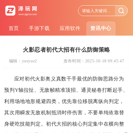
首页
手游下载
应用软件
资讯中心
火影忍者初代大招有什么防御策略
编辑：
yueyue2
发布时间：
2025-10-18 09:45:47
应对初代火影奥义真数千手最优的防御思路分为
预判Y轴拉扯、无敌帧精准顶招、通灵秘卷打断起手、
利用场地地形规避四类，优先靠位移脱离纵向判定，
其次用瞬发无敌机制抵消时停伤害，不要单纯依靠替
身硬吃技能判定。初代大招的核心判定集中在横向整