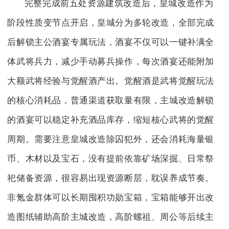
完整完成前五处资源建筑改造后，皇城改造作为
阶段性质变节点开启，皇城分为多轮改造，全部完成
后解锁主公酒宴专属玩法，酒宴不仅可以一键补满全
体武将兵力，减少手动募兵操作，每次酒宴还能附加
大额武将经验与觉醒酒产出。觉醒酒是武将觉醒玩法
的核心消耗品，普通渠道获取量有限，主城改造解锁
的酒宴可以稳定补充酒品库存，缩短核心武将的觉醒
周期。需要注意皇城改造除囚犯外，还会消耗海量银
币、木材以及宝石，没有提前依靠矿场深掘、日常祭
祀储备资源，很容易出现资源断层，耽误养成节奏。
非氪金群体可以长期囤积功勋宝箱，宝箱能够开出改
造图纸辅助高阶主城改造，高阶螺祖、周公等后续主