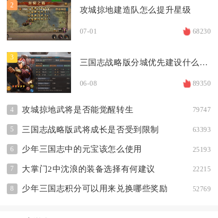
2
攻城掠地建造队怎么提升星级
07-01
68230
3
三国志战略版分城优先建设什么资源点
06-08
89350
攻城掠地武将是否能觉醒转生
4
79747
三国志战略版武将成长是否受到限制
5
63393
少年三国志中的元宝该怎么使用
6
25193
大掌门2中沈浪的装备选择有何建议
7
22215
少年三国志积分可以用来兑换哪些奖励
8
52769