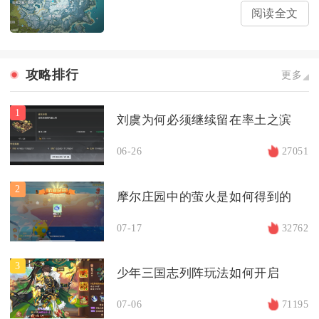
阅读全文
攻略排行
更多
1
刘虞为何必须继续留在率土之滨
06-26
27051
2
摩尔庄园中的萤火是如何得到的
07-17
32762
3
少年三国志列阵玩法如何开启
07-06
71195