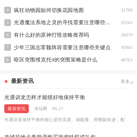
疯狂动物园如何切换花园地图
4
21709
光遇魔法系地之灵的寻找需要注意哪些事项
5
93243
有什么好的原神打怪攻略推荐吗
6
16070
少年三国志零魏阵容需要注意哪些关键点
7
93943
暗区突围维克托9的突围策略是什么
8
40763
最新资讯
更多
光遇训龙怎样才能很好地保持平衡
最新资讯
泽玩网
06-27
光遇训龙保持平衡的核心是控高度、稳能量、用螺旋轨迹，配合滑翔...