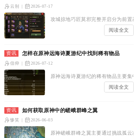
云别
2026-07-17
攻城掠地巧匠莫邪完整开启分为前置基建
阅读全文
怎样在原神远海诗夏游纪中找到稀有物品
信仰
2026-07-12
原神远海诗夏游纪的稀有物品主要集中在
阅读全文
如何获取原神中的嵯峨群峰之翼
惨笑
2026-06-03
原神嵯峨群峰之翼主要通过挑战孤云凌霄