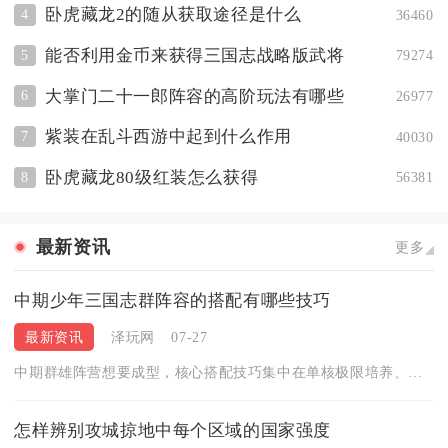
卧虎藏龙2的随从获取途径是什么
4
36460
能否利用金币来获得三国志战略版武将
5
79274
大掌门二十一郎阵容的高阶玩法有哪些
6
26977
紫装在乱斗西游中起到什么作用
7
40030
卧虎藏龙80级红装怎么获得
8
56381
最新资讯
更多
中期少年三国志群阵容的搭配有哪些技巧
最新资讯
泽玩网
07-27
中期群雄阵营想要成型，核心搭配技巧集中在单核极限培养、控制输...
怎样辨别攻城掠地中每个区域的国家强度