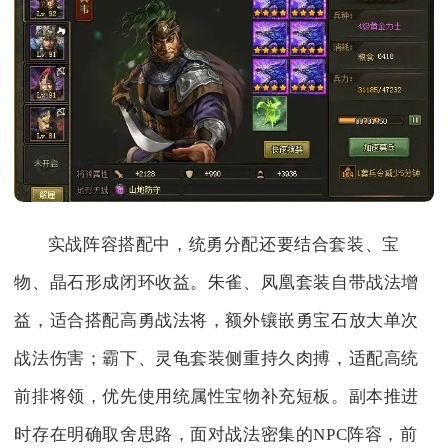
实战阵容搭配中，统勇分配还要结合套装、宝
物、晶石形成闭环收益。朱雀、凤凰套装自带战法增
益，适合搭配高勇战法将，额外镶嵌勇宝石放大单次
战法伤害；霸下、灵龟套装侧重持久肉搏，适配高统
前排将领，优先使用统属性宝物补充短板。副本推进
时存在明确取舍思路，面对战法密集的NPC阵容，前