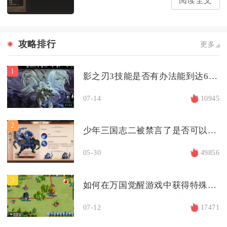
阅读全文
攻略排行
更多
1
影之刃3技能是否有办法能到达6秒冷却时间
07-14
10945
2
少年三国志二被禁言了是否可以找客服解决
05-30
49856
3
如何在万国觉醒游戏中获得特殊主城
07-12
17471