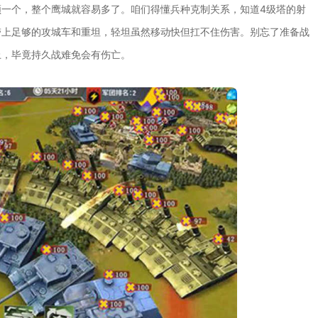
一个，整个鹰城就容易多了。咱们得懂兵种克制关系，知道4级塔的射
带上足够的攻城车和重坦，轻坦虽然移动快但扛不住伤害。别忘了准备战
上，毕竟持久战难免会有伤亡。