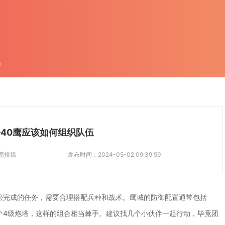
件
手40鹰应该如何组织队伍
商投稿
发布时间：
2024-05-02 09:39:59
松完成的任务，需要合理搭配兵种和战术。鹰城的防御配置通常包括
外加2个4级炮塔，这样的组合相当棘手。建议找几个小伙伴一起行动，毕竟团