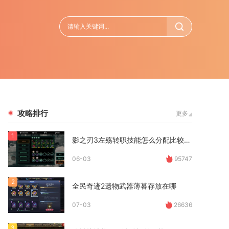
攻略排行
更多
1
影之刃3左殇转职技能怎么分配比较合适
06-03
95747
2
全民奇迹2遗物武器薄暮存放在哪
07-03
26636
3