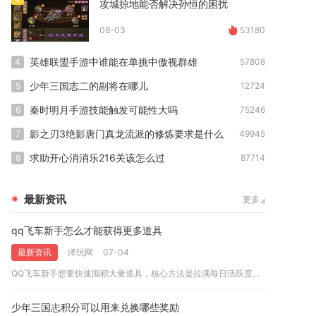
攻城掠地能否解决孙恒的困扰
08-03
53180
英雄联盟手游中谁能在单挑中傲视群雄
4
57808
少年三国志二的副将在哪儿
5
12724
秦时明月手游技能触发可能性大吗
6
75246
影之刃3绝影唐门真龙流派的修炼要求是什么
7
49945
求助开心消消乐216关该怎么过
8
87714
最新资讯
更多
qq飞车新手怎么才能获得更多道具
最新资讯
泽玩网
07-04
QQ飞车新手想要快速囤积大量道具，核心方法是拉满每日活跃度、...
少年三国志积分可以用来兑换哪些奖励