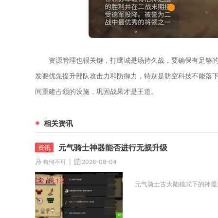
资源管理也很关键，打鹰城是场持久战，要确保有足够
发要优先提升部队攻击力和防御力，特别是防空科技不能落
间重建占领的设施，巩固战果才是王道。
相关资讯
元气骑士神器能否进行无损升级
有何不可
2026-08-04
元气骑士古大陆模式下的神器