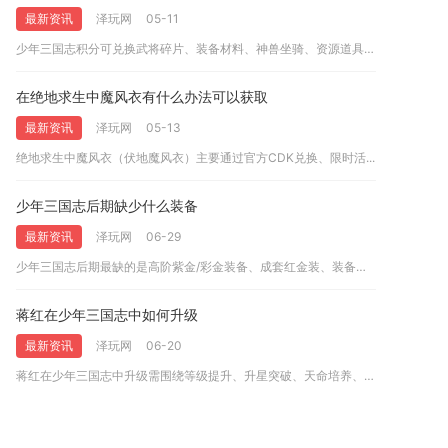
最新资讯
泽玩网
05-11
少年三国志积分可兑换武将碎片、装备材料、神兽坐骑、资源道具及...
在绝地求生中魔风衣有什么办法可以获取
最新资讯
泽玩网
05-13
绝地求生中魔风衣（伏地魔风衣）主要通过官方CDK兑换、限时活...
少年三国志后期缺少什么装备
最新资讯
泽玩网
06-29
少年三国志后期最缺的是高阶紫金/彩金装备、成套红金装、装备精...
蒋红在少年三国志中如何升级
最新资讯
泽玩网
06-20
蒋红在少年三国志中升级需围绕等级提升、升星突破、天命培养、资...