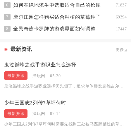
如何在绝地求生中选取适合自己的枪库
6
71837
摩尔庄园怎样购买适合种植的草莓种子
7
69394
全民奇迹卡罗牌的游戏界面如何调整
8
17447
最新资讯
更多
鬼泣巅峰之战手游职业怎么选择
最新资讯
泽玩网
05-20
鬼泣巅峰之战手游职业选择优先但丁，追求单体爆发选维吉尔，偏爱...
少年三国志2列传7草坪何时
最新资讯
泽玩网
07-14
少年三国志2列传7草坪何时需要先找到三处被马匹踩踏过的草坪完...