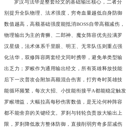
罗汉与法华是整套经文的基础输出核心，二者分
别提升全队物理、法术强度，穷奇血量越低自身防御
数值越高，高额基础强度能抵消BOSS自带高额减伤，
物理输出为主的青狮、二郎神、魔女阵容优先拉满罗
汉星级，法术体系千里眼、明王、无常队伍则重点强
化法华，双修阵容两套经文同时携带，避免单类型输
出乏力；罗睺作为通用输出经文，所有英雄释放技能
后下一次普攻会附加高额混合伤害，打穷奇时英雄技
能循环频繁，每次大招、小技能衔接平A都能稳定触发
罗睺增益，大幅拉高每秒伤害数值，是无论何种阵容
都不能舍弃的关键经文。罗刹与转轮负责放大输出上
限，罗刹降低敌方整体防御，直接削弱穷奇多层减伤