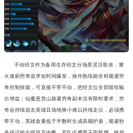
不动经文作为备用生存经文分场景灵活取舍，篝
火速刷穷奇追求短时间爆发，操作熟练能全程规避穷
奇控制技能，可直接不带不动，把经文位全部留给输
出增益；仙魔悬赏山路避穷奇副本没有限时要求，穷
奇会持续追击英雄且场地狭小难以持续走位，必须携
带不动，英雄血量低于半数时生成高额护盾，规避秒
杀保证输出循环不中断，若队伍携带玉面狐狸、铁扇