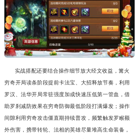
实战搭配还要结合操作细节放大经文收益，篝火
穷奇开局读条阶段提前卡法宝、大招释放节奏，利用
罗汉、法华开局常驻强度加成快速压低第一管血，借
助罗刹减防效果在穷奇防御最低阶段打满爆发；操作
间隙利用穷奇攻击僵直期持续普攻，频繁触发罗睺额
外伤害，携带转轮、法相的英雄尽量堆高生命装备，