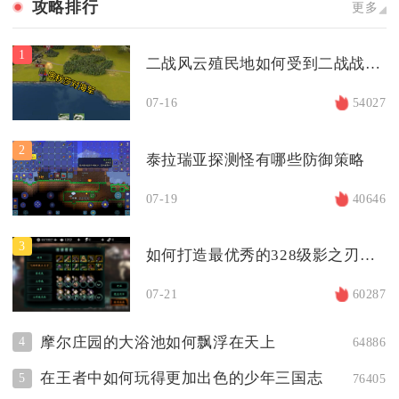
攻略排行
更多
1
二战风云殖民地如何受到二战战争的影响
07-16
54027
2
泰拉瑞亚探测怪有哪些防御策略
07-19
40646
3
如何打造最优秀的328级影之刃技能搭配
07-21
60287
摩尔庄园的大浴池如何飘浮在天上
4
64886
在王者中如何玩得更加出色的少年三国志
5
76405