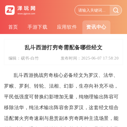
首页
手游下载
应用软件
资讯中心
乱斗西游打穷奇需配备哪些经文
编辑：
砚书-白竹
发布时间：
2025-06-07 17:58:20
乱斗西游挑战穷奇核心必备经文为罗汉、法华、
罗睺、罗刹、转轮、法相、幻影，生存向补充不动，
平民低强度可替换幻影增加无量，纯物理输出阵容可
移除法华，纯法术输出阵容舍弃罗汉，这套经文组合
适配篝火穷奇速刷与悬赏副本穷奇两种主流场景，能